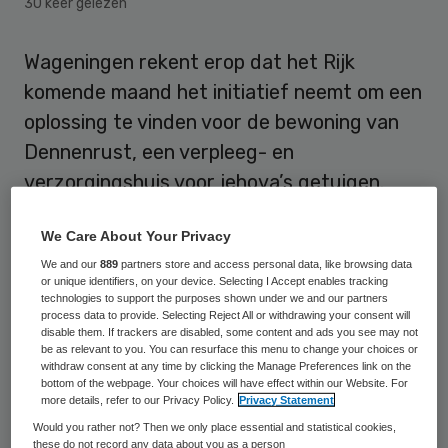
30 keer gelezen
Wageningen rekent erop dat het Rijk
komende maand het initiatief neemt om een
oplossing te vinden voor de bewoning van
Dennenrust, een verpleeg- en
verzorgingshuis voor jehova’s getuigen.
Dit voorjaar ontstond grote ophef
toen
We Care About Your Privacy
Wageningen besloot dat alle bewoners
We and our
889
partners store and access personal data, like browsing data
or unique identifiers, on your device. Selecting I Accept enables tracking
zonder zorgindicatie Dennenrust moesten
technologies to support the purposes shown under we and our partners
process data to provide. Selecting Reject All or withdrawing your consent will
verlaten, omdat nieuwe wetgeving niet
disable them. If trackers are disabled, some content and ads you see may not
meer toestaat dat zij in zo’n voorziening
be as relevant to you. You can resurface this menu to change your choices or
withdraw consent at any time by clicking the Manage Preferences link on the
wonen. Staatssecretaris Martin van Rijn
bottom of the webpage. Your choices will have effect within our Website. For
more details, refer to our Privacy Policy.
Privacy Statement
van VWS zegde toen toe met een oplossing
Would you rather not? Then we only place essential and statistical cookies,
te komen voor ‘nieuwe zorgvormen’.
these do not record any data about you as a person