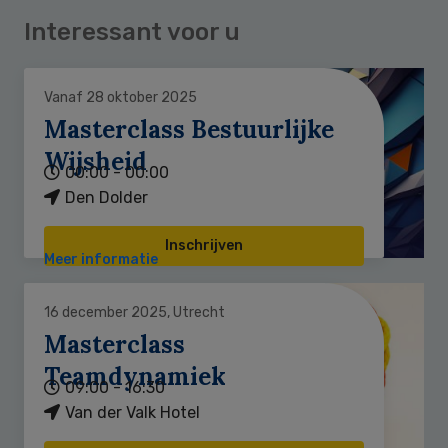
Interessant voor u
Vanaf 28 oktober 2025
Masterclass Bestuurlijke
Wijsheid
00:00 - 00:00
Den Dolder
Inschrijven
Meer informatie
16 december 2025, Utrecht
Masterclass
Teamdynamiek
09:00 - 16:30
Van der Valk Hotel