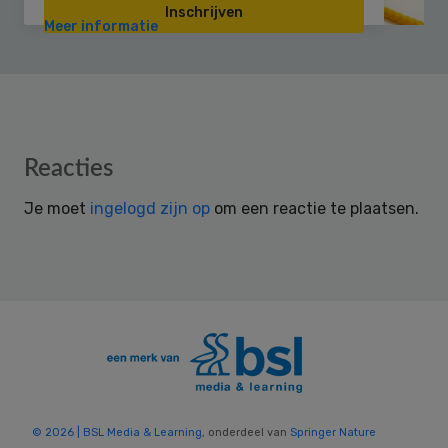
Inschrijven
Meer informatie
Reader
Reacties
Interactions
Je moet
ingelogd zijn op
om een reactie te plaatsen.
© 2026 | BSL Media & Learning
, onderdeel van
Springer Nature