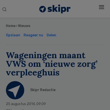
Search
this
Secondary
website
Sidebar
Home
›
Nieuws
Opslaan
Reageer nu
Delen
Wageningen maant
VWS om ‘nieuwe zorg’
verpleeghuis
Skipr Redactie
25 augustus 2014
,
09:09