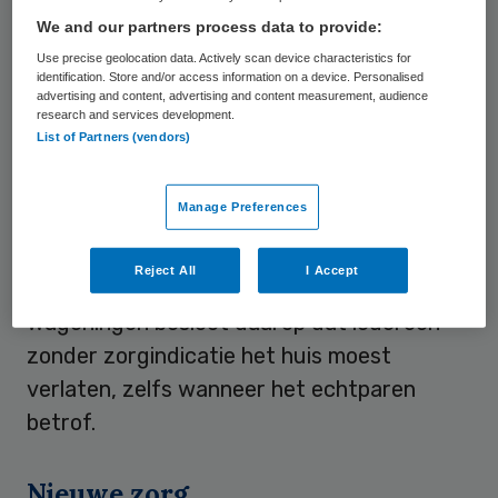
We and our partners process data to provide:
Geen woonbestemming
Use precise geolocation data. Actively scan device characteristics for
identification. Store and/or access information on a device. Personalised
advertising and content, advertising and content measurement, audience
research and services development.
In Dennenrust zorgen de bewoners voor
List of Partners (vendors)
elkaar. Er wonen mensen die zorg nodig
hebben, maar ook mensen die daar nog niet
Manage Preferences
aan toe zijn. Zij zijn feitelijk gewoon
huurders en dat mag niet, omdat
Reject All
I Accept
Dennenrust geen woonbestemming heeft.
Wageningen besloot daarop dat iedereen
zonder zorgindicatie het huis moest
verlaten, zelfs wanneer het echtparen
betrof.
Nieuwe zorg