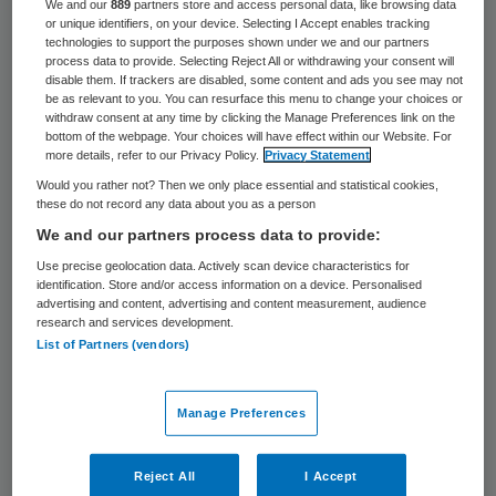
We and our
889
partners store and access personal data, like browsing data
or unique identifiers, on your device. Selecting I Accept enables tracking
Sierra Leone heeft een tweede geval van
technologies to support the purposes shown under we and our partners
ebola vastgesteld, sinds het land in
process data to provide. Selecting Reject All or withdrawing your consent will
disable them. If trackers are disabled, some content and ads you see may not
november ebolavrij werd verklaard.
be as relevant to you. You can resurface this menu to change your choices or
withdraw consent at any time by clicking the Manage Preferences link on the
bottom of the webpage. Your choices will have effect within our Website. For
De infectie met het virus werd vastgesteld
more details, refer to our Privacy Policy.
Privacy Statement
bij een 38-jarige vrouw. Zij is familie en
Would you rather not? Then we only place essential and statistical cookies,
these do not record any data about you as a person
hulpverlener van een 22-jarige vrouw die op
We and our partners process data to provide:
12 januari overleed. Later werd vastgesteld
Use precise geolocation data. Actively scan device characteristics for
dat die aan een ebola-infectie was
identification. Store and/or access information on a device. Personalised
advertising and content, advertising and content measurement, audience
bezweken.
research and services development.
List of Partners (vendors)
De autoriteiten hadden 109 mensen die
contact hebben gehad met de overleden
Manage Preferences
vrouw geïsoleerd om verspreiding te
voorkomen. De regering van Sierra Leone
Reject All
I Accept