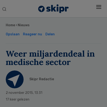
Search
this
Secondary
website
Sidebar
Home
›
Nieuws
Opslaan
Reageer nu
Delen
Weer miljardendeal in
medische sector
Skipr Redactie
2 november 2015
,
13:31
17 keer gelezen