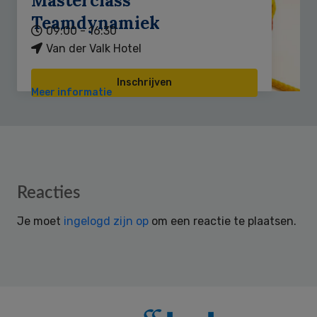
Masterclass
Teamdynamiek
09:00 - 16:30
Van der Valk Hotel
Inschrijven
Meer informatie
Reader
Reacties
Interactions
Je moet
ingelogd zijn op
om een reactie te plaatsen.