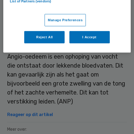
List of Partners (vendors)
flinke impuls zal geven. Ook komt de ambitie
om ’s werelds leidende biotechbedrijf, en
Manage Preferences
marktleider op het gebied van zeldzame
aandoeningen, te worden door de
Reject All
I Accept
overname in een stroomversnelling.
Angio-oedeem is een ophoping van vocht
die ontstaat door lekkende bloedvaten. Dit
kan gevaarlijk zijn als het gaat om
bijvoorbeeld een grote zwelling van de tong
of het zachte verhemelte. Dit kan tot
verstikking leiden. (ANP)
Reageer op dit artikel
Meer over: