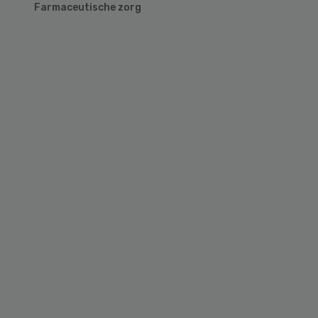
Farmaceutische zorg
Primary
Sidebar