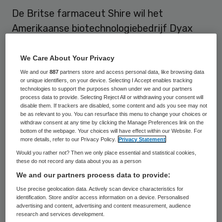
De Britse farmaceut Shire wil het
Amerikaanse biotechnologiebedrijf Dyax
voor circa 5,9 miljard dollar (5,4 miljard
euro) overnemen. Met de maandag
We Care About Your Privacy
aangekondigde transactie krijgt Shire een
We and our
887
partners store and access personal data, like browsing data
or unique identifiers, on your device. Selecting I Accept enables tracking
veelbelovend middel van Dyax tegen erfelijk
technologies to support the purposes shown under we and our partners
process data to provide. Selecting Reject All or withdrawing your consent will
angio-oedeem in handen. Het middel tegen
disable them. If trackers are disabled, some content and ads you see may not
be as relevant to you. You can resurface this menu to change your choices or
acute zwellingen van zacht weefsel kan
withdraw consent at any time by clicking the Manage Preferences link on the
naar verwachting, na goedkeuring van
bottom of the webpage. Your choices will have effect within our Website. For
more details, refer to our Privacy Policy.
Privacy Statement
toezichthouder FDA, in 2018 op de markt
Would you rather not? Then we only place essential and statistical cookies,
worden gebracht.
these do not record any data about you as a person
We and our partners process data to provide:
Shire heeft zelf al twee middelen tegen
Use precise geolocation data. Actively scan device characteristics for
identification. Store and/or access information on a device. Personalised
angio-oedeem, maar verwacht dat het
advertising and content, advertising and content measurement, audience
middel van Dyax de winstgevendheid een
research and services development.