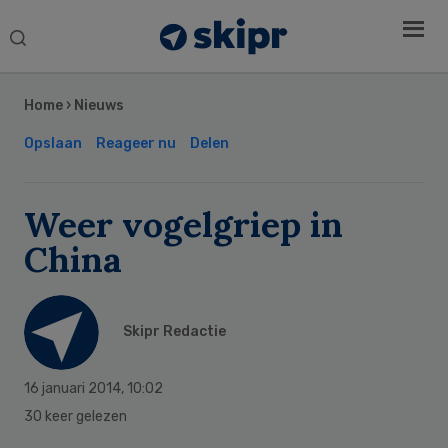
Search
this
Secondary
website
Sidebar
Home
›
Nieuws
Opslaan
Reageer nu
Delen
Weer vogelgriep in
China
Skipr Redactie
16 januari 2014
,
10:02
30 keer gelezen