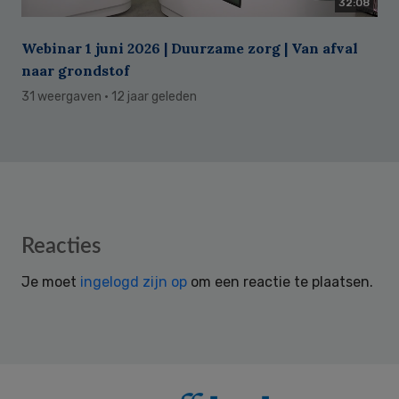
32:08
Webinar 1 juni 2026 | Duurzame zorg | Van afval
naar grondstof
31 weergaven
· 12 jaar geleden
Reader
Reacties
Interactions
Je moet
ingelogd zijn op
om een reactie te plaatsen.