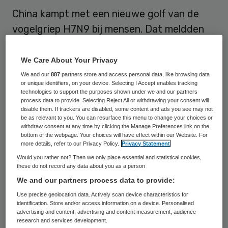
China kampt met een nieuwe golf van de
vogelgriep H7N9 bij mensen. Dat meldden
de Chinese gezondheidsautoriteiten
donderdag. Sinds begin dit jaar zijn al 30
We Care About Your Privacy
gevallen ontdekt.
We and our
887
partners store and access personal data, like browsing data
or unique identifiers, on your device. Selecting I Accept enables tracking
technologies to support the purposes shown under we and our partners
In maart vorig jaar werd voor het eerst een
process data to provide. Selecting Reject All or withdrawing your consent will
disable them. If trackers are disabled, some content and ads you see may not
mens in China met het virus besmet. Daarna
be as relevant to you. You can resurface this menu to change your choices or
withdraw consent at any time by clicking the Manage Preferences link on the
kregen 130 mensen de griep waarvan er 40
bottom of the webpage. Your choices will have effect within our Website. For
overleden. Door diverse maatregelen,
more details, refer to our Privacy Policy.
Privacy Statement
Would you rather not? Then we only place essential and statistical cookies,
waren er vanaf de zomer nog sporadisch
these do not record any data about you as a person
besmettingen.
We and our partners process data to provide:
Use precise geolocation data. Actively scan device characteristics for
identification. Store and/or access information on a device. Personalised
Verspreiding virus
advertising and content, advertising and content measurement, audience
research and services development.