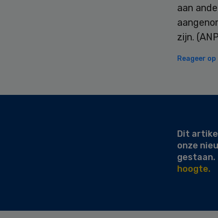
aan ande
aangenom
zijn. (AN
Reageer op d
Secondary
Sidebar
Dit artike
onze nie
gestaan.
hoogte.