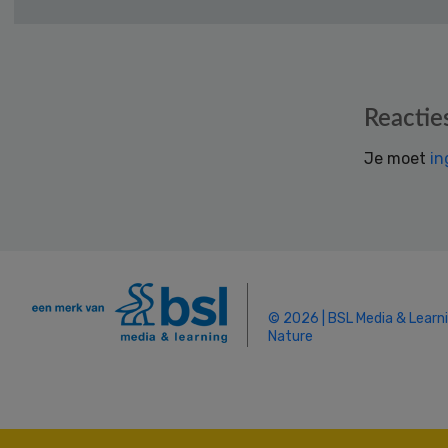
Reader
Reactie
Interactions
Je moet
in
© 2026 | BSL Media & Learn
Nature