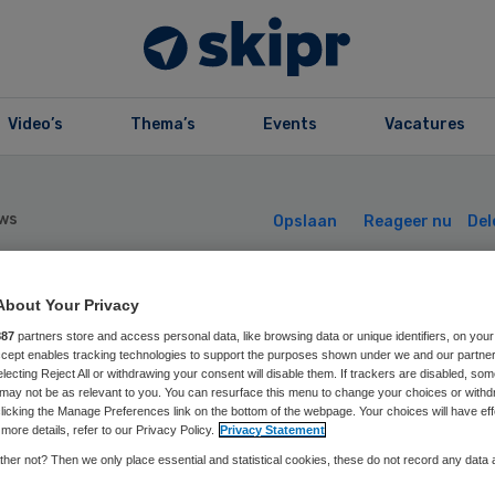
Video’s
Thema’s
Events
Vacatures
ws
Opslaan
Reageer nu
Del
About Your Privacy
lzijnspraktijk’
887
partners store and access personal data, like browsing data or unique identifiers, on your
Accept enables tracking technologies to support the purposes shown under we and our partne
et van IGZ dicht
electing Reject All or withdrawing your consent will disable them. If trackers are disabled, so
may not be as relevant to you. You can resurface this menu to change your choices or withd
licking the Manage Preferences link on the bottom of the webpage. Your choices will have eff
more details, refer to our Privacy Policy.
Privacy Statement
her not? Then we only place essential and statistical cookies, these do not record any data