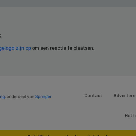
s
gelogd zijn op
om een reactie te plaatsen.
Contact
Advertere
ing
, onderdeel van
Springer
Het l