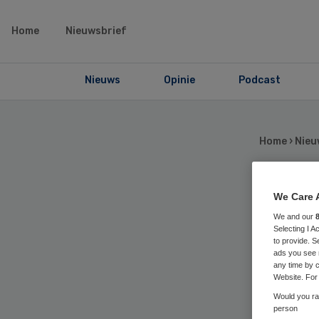
Home
Nieuwsbrief
Nieuws
Opinie
Podcast
Home
›
Nieu
We Care 
‘We
We and our
Selecting I 
mo
to provide. S
ads you see 
any time by c
Website. For 
Would you rat
person