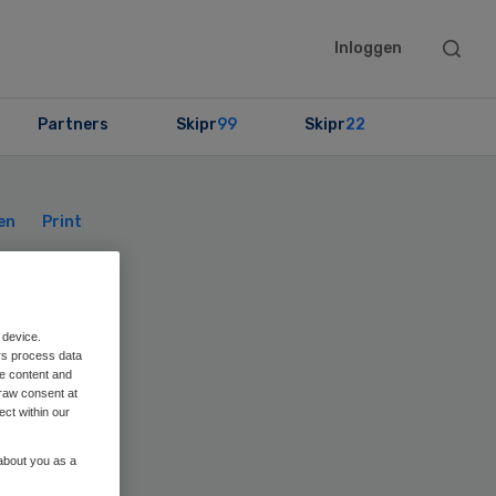
Searc
Inloggen
this
websit
Partners
Skipr
99
Skipr
22
Primary
Sidebar
en
Print
 device.
rs process data
me content and
raw consent at
ect within our
 about you as a