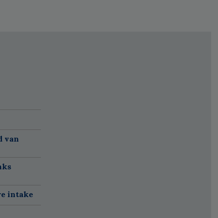
d van
nks
re intake