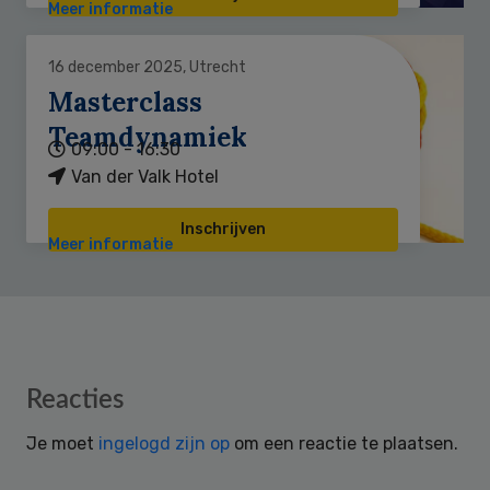
Meer informatie
16 december 2025, Utrecht
Masterclass
Teamdynamiek
09:00 - 16:30
Van der Valk Hotel
Inschrijven
Meer informatie
Reader
Reacties
Interactions
Je moet
ingelogd zijn op
om een reactie te plaatsen.