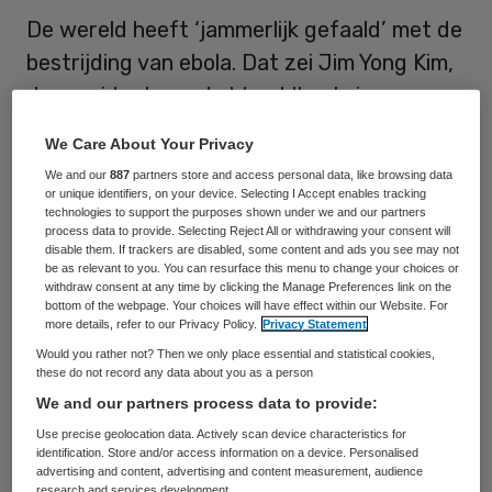
De wereld heeft ‘jammerlijk gefaald’ met de
bestrijding van ebola. Dat zei Jim Yong Kim,
de president van de Wereldbank, in een
interview met The Guardian. De westerse
We Care About Your Privacy
regeringen hadden volgens hem de risico’s
We and our
887
partners store and access personal data, like browsing data
op wereldwijde besmetting serieuzer
or unique identifiers, on your device. Selecting I Accept enables tracking
technologies to support the purposes shown under we and our partners
moeten nemen.
process data to provide. Selecting Reject All or withdrawing your consent will
disable them. If trackers are disabled, some content and ads you see may not
be as relevant to you. You can resurface this menu to change your choices or
“We hadden veel meer moeten doen. We
withdraw consent at any time by clicking the Manage Preferences link on the
bottom of the webpage. Your choices will have effect within our Website. For
hadden een systeem moeten hebben
more details, refer to our Privacy Policy.
Privacy Statement
waarmee we het virus konden monitoren,
Would you rather not? Then we only place essential and statistical cookies,
these do not record any data about you as a person
zodat we op tijd wisten waar de eerste
We and our partners process data to provide:
besmettingen waren”, aldus Kim. “Nu het
Use precise geolocation data. Actively scan device characteristics for
ebolavirus de VS en Spanje heeft bereikt, is
identification. Store and/or access information on a device. Personalised
advertising and content, advertising and content measurement, audience
de kans groot dat het virus in meer
research and services development.