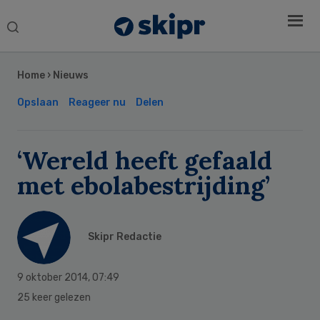
Search
this
Secondary
website
Sidebar
Home
›
Nieuws
Opslaan
Reageer nu
Delen
‘Wereld heeft gefaald
met ebolabestrijding’
Skipr Redactie
9 oktober 2014
,
07:49
25 keer gelezen