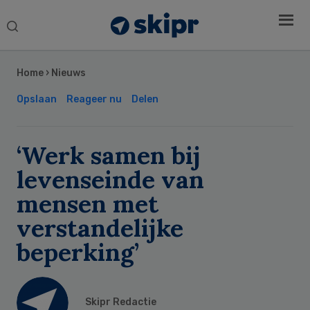
Search
this
Secondary
website
Sidebar
Home
›
Nieuws
Opslaan
Reageer nu
Delen
‘Werk samen bij
levenseinde van
mensen met
verstandelijke
beperking’
Skipr Redactie