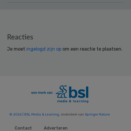
Reader
Reacties
Interactions
Je moet
ingelogd zijn op
om een reactie te plaatsen.
© 2026 | BSL Media & Learning
, onderdeel van
Springer Nature
Contact
Adverteren