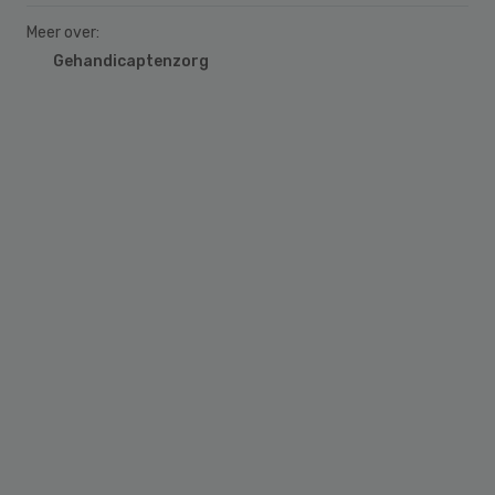
Meer over:
Gehandicaptenzorg
Primary
Sidebar