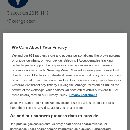
3 augustus 2015
,
11:17
17 keer gelezen
Wanneer het levenseinde van iemand met
een verstandelijke beperking nadert, wordt
We Care About Your Privacy
samenwerken extra belangrijk. Dit stellen
We and our
889
partners store and access personal data, like browsing data
or unique identifiers, on your device. Selecting I Accept enables tracking
onderzoekers van het NIVEL en VUmc in
technologies to support the purposes shown under we and our partners
process data to provide. Selecting Reject All or withdrawing your consent will
een artikel in BMC Palliative Care.
disable them. If trackers are disabled, some content and ads you see may not
be as relevant to you. You can resurface this menu to change your choices or
withdraw consent at any time by clicking the Manage Preferences link on the
De
onderzoekers interviewden
45
bottom of the webpage. Your choices will have effect within our Website. For
zorgverleners en naaste familieleden van
more details, refer to our Privacy Policy.
Privacy Statement
Would you rather not? Then we only place essential and statistical cookies,
twaalf mensen met een verstandelijke
these do not record any data about you as a person
beperking die recent waren overleden. Aan
We and our partners process data to provide:
het einde van het leven van iemand met een
Use precise geolocation data. Actively scan device characteristics for
identification. Store and/or access information on a device. Personalised