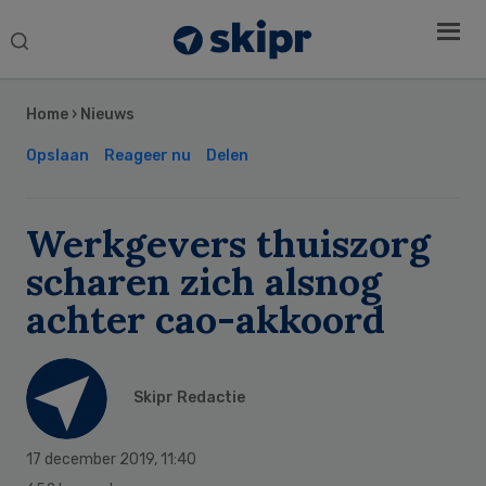
Search
this
Secondary
website
Sidebar
Home
›
Nieuws
Opslaan
Reageer nu
Delen
Werkgevers thuiszorg
scharen zich alsnog
achter cao-akkoord
Skipr Redactie
17 december 2019
,
11:40