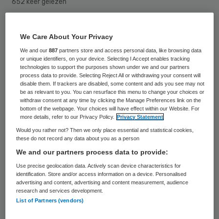
652 keer gelezen
Zorgthuisnl schaart zich alsnog achter het
onlangs gesloten cao-akkoord voor de VVT.
We Care About Your Privacy
De werknemersvereniging voor de
We and our
887
partners store and access personal data, like browsing data
or unique identifiers, on your device. Selecting I Accept enables tracking
thuiszorg laat weten dat dit na
technologies to support the purposes shown under we and our partners
process data to provide. Selecting Reject All or withdrawing your consent will
beraadslaging met de eigen achterban is
disable them. If trackers are disabled, some content and ads you see may not
be as relevant to you. You can resurface this menu to change your choices or
gebeurd.
withdraw consent at any time by clicking the Manage Preferences link on the
bottom of the webpage. Your choices will have effect within our Website. For
more details, refer to our Privacy Policy.
Privacy Statement
Leden van de werknemersorganisatie
Would you rather not? Then we only place essential and statistical cookies,
these do not record any data about you as a person
blijven bezorgd over de financiële gevolgen
We and our partners process data to provide:
voor met de wijkverpleging en aanbieders
Use precise geolocation data. Actively scan device characteristics for
van huishoudelijk hulp.
identification. Store and/or access information on a device. Personalised
advertising and content, advertising and content measurement, audience
research and services development.
List of Partners (vendors)
Tarieven