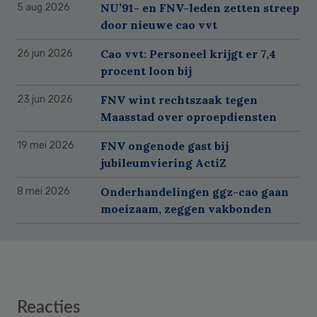
NU’91- en FNV-leden zetten streep
5 aug 2026
door nieuwe cao vvt
Cao vvt: Personeel krijgt er 7,4
26 jun 2026
procent loon bij
FNV wint rechtszaak tegen
23 jun 2026
Maasstad over oproepdiensten
FNV ongenode gast bij
19 mei 2026
jubileumviering ActiZ
Onderhandelingen ggz-cao gaan
8 mei 2026
moeizaam, zeggen vakbonden
Reader
Reacties