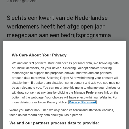
24 keer gelezen
Slechts een kwart van de Nederlandse
werknemers heeft het afgelopen jaar
meegedaan aan een bedrijfsprogramma
gericht op het verbeteren van de
gezondheid. Dat blijkt uit onderzoek van
We Care About Your Privacy
HR-adviesbureau Willis Towers Watson.
We and our
889
partners store and access personal data, like browsing data
or unique identifiers, on your device. Selecting I Accept enables tracking
technologies to support the purposes shown under we and our partners
Volgens bijna 90 procent van de
process data to provide. Selecting Reject All or withdrawing your consent will
werkgevers kan het verbeteren van de
disable them. If trackers are disabled, some content and ads you see may not
be as relevant to you. You can resurface this menu to change your choices or
gezondheid bijdragen aan de productiviteit
withdraw consent at any time by clicking the Manage Preferences link on the
bottom of the webpage. Your choices will have effect within our Website. For
binnen de organisatie. Oorzaak voor het
more details, refer to our Privacy Policy.
Privacy Statement
gebrek aan enthousiasme voor
Would you rather not? Then we only place essential and statistical cookies,
these do not record any data about you as a person
gezondheids- en
We and our partners process data to provide:
productiviteitsprogramma’s is volgens ruim