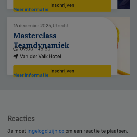
Inschrijven
Meer informatie
16 december 2025, Utrecht
Masterclass
Teamdynamiek
09:00 - 16:30
Van der Valk Hotel
Inschrijven
Meer informatie
Reader
Reacties
Interactions
Je moet
ingelogd zijn op
om een reactie te plaatsen.