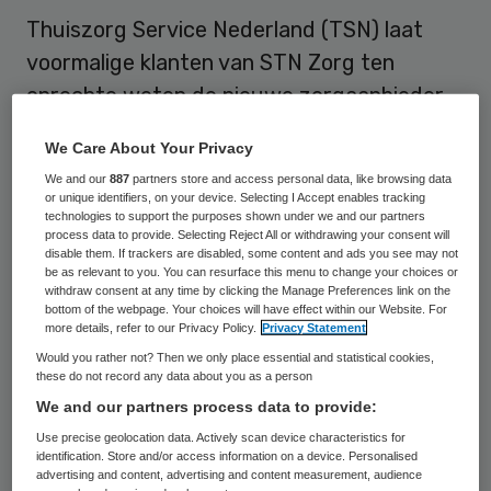
Thuiszorg Service Nederland (TSN) laat
voormalige klanten van STN Zorg ten
onrechte weten de nieuwe zorgaanbieder
te zijn. Dat meldt de gemeente
We Care About Your Privacy
Leidschendam-Voorburg. De gemeente
We and our
887
partners store and access personal data, like browsing data
spreekt van een ‘misleidende brief en
or unique identifiers, on your device. Selecting I Accept enables tracking
technologies to support the purposes shown under we and our partners
werkwijze’.
process data to provide. Selecting Reject All or withdrawing your consent will
disable them. If trackers are disabled, some content and ads you see may not
be as relevant to you. You can resurface this menu to change your choices or
Geen contract
withdraw consent at any time by clicking the Manage Preferences link on the
bottom of the webpage. Your choices will have effect within our Website. For
more details, refer to our Privacy Policy.
Privacy Statement
De gemeente
Leidschendam-Voorburg
laat
Would you rather not? Then we only place essential and statistical cookies,
these do not record any data about you as a person
op haar website weten dat zij geen
We and our partners process data to provide:
contract heeft met TSN. Zij distantieert
Use precise geolocation data. Actively scan device characteristics for
zich daarom van de brief en werkwijze.
identification. Store and/or access information on a device. Personalised
advertising and content, advertising and content measurement, audience