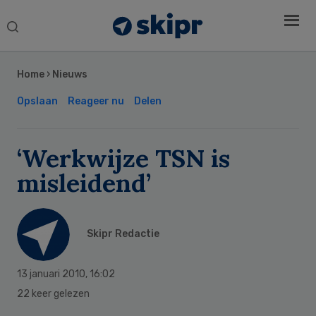
Search
this
Secondary
website
Sidebar
Home
›
Nieuws
Opslaan
Reageer nu
Delen
‘Werkwijze TSN is
misleidend’
Skipr Redactie
13 januari 2010
,
16:02
22 keer gelezen