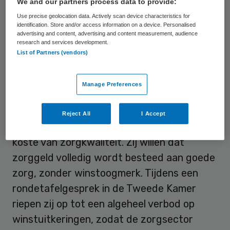
We and our partners process data to provide:
moet tegengaan. Het voorstel bevat
Use precise geolocation data. Actively scan device characteristics for
verscherpte regels, maar laat
identification. Store and/or access information on a device. Personalised
advertising and content, advertising and content measurement, audience
winstuitkeringen onder voorwaarden nog
research and services development.
steeds toe.
List of Partners (vendors)
Financieel gewin
Manage Preferences
Volgens Van Mierlo en Kok blijft er hierdoor
Reject All
I Accept
ruimte bestaan voor financieel gewin ten
koste van zorgkwaliteit. Zij willen dat
zorggeld volledig wordt besteed aan goede
zorg, zonder winstoogmerk. Tijdens een
rondetafelgesprek in de Tweede Kamer
riepen zij op tot een algeheel verbod op
winstuitkeringen, zodat de zorgsector