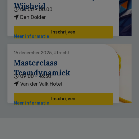
Wijsheid
00:00 - 00:00
Den Dolder
Inschrijven
Meer informatie
16 december 2025, Utrecht
Masterclass
Teamdynamiek
09:00 - 16:30
Van der Valk Hotel
Inschrijven
Meer informatie