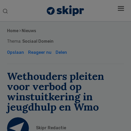
Search
this
Secondary
website
Sidebar
Home
›
Nieuws
Thema:
Sociaal Domein
Opslaan
Reageer nu
Delen
Wethouders pleiten
voor verbod op
winstuitkering in
jeugdhulp en Wmo
Skipr Redactie