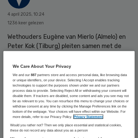
4 april 2025
,
10:24
1236 keer gelezen
Wethouders Eugène van Mierlo (Almelo) en
Peter Kok (Tilburg) pleiten samen met de
Vereniging van Nederlandse Gemeenten
(VNG) voor een verbod op buitensporige
We Care About Your Privacy
winstuitkeringen in de jeugdhulp en Wmo.
We and our
887
partners store and access personal data, like browsing data
or unique identifiers, on your device. Selecting I Accept enables tracking
Dit meldt
Binnenlands Bestuur
.
technologies to support the purposes shown under we and our partners
process data to provide. Selecting Reject All or withdrawing your consent will
disable them. If trackers are disabled, some content and ads you see may not
be as relevant to you. You can resurface this menu to change your choices or
Aanleiding is het nieuwe wetsvoorstel Wet
withdraw consent at any time by clicking the Manage Preferences link on the
bottom of the webpage. Your choices will have effect within our Website. For
integere bedrijfsvoering zorg- en
more details, refer to our Privacy Policy.
Privacy Statement
jeugdhulpaanbieders (Wibz), dat misbruik
Would you rather not? Then we only place essential and statistical cookies,
these do not record any data about you as a person
van zorggeld door malafide zorgaanbieders