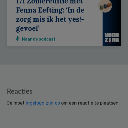
171 Zomereditie met
Fenna Eefting: ‘In de
zorg mis ik het yes!-
gevoel’
Naar de podcast
Reader
Reacties
Interactions
Je moet
ingelogd zijn op
om een reactie te plaatsen.