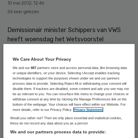
10 mei 2012
,
12:46
56 keer gelezen
Demissionair minister Schippers van VWS
heeft woensdag het Wetsvoorstel
continuïteit, fusies en opsplitsing naar de
Tweede Kamer gestuurd. De overheid eist
We Care About Your Privacy
met dit voorstel een veel grondiger
We and our
887
partners store and access personal data, like browsing data
or unique identifiers, on your device. Selecting I Accept enables tracking
voorbereiding van fusies in de zorg dan tot
technologies to support the purposes shown under we and our partners
process data to provide. Selecting Reject All or withdrawing your consent will
nu het geval was.
disable them. If trackers are disabled, some content and ads you see may not
be as relevant to you. You can resurface this menu to change your choices or
withdraw consent at any time by clicking the Manage Preferences link on the
Fusies beter doordenken
bottom of the webpage. Your choices will have effect within our Website. For
more details, refer to our Privacy Policy.
Privacy Statement
Would you rather not? Then we only place essential and statistical cookies,
Tot nu toe toetste de
NMa
fusies van
these do not record any data about you as a person
zorginstellingen alleen op mogelijke effecten
We and our partners process data to provide: