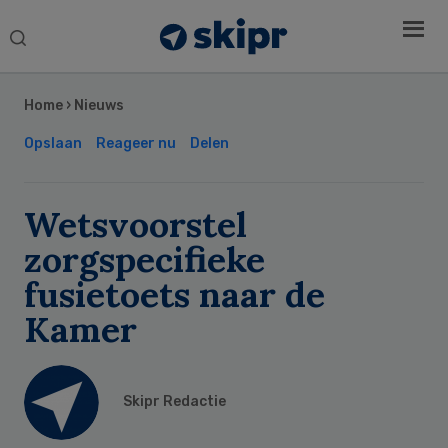
Search
this
Secondary
website
Sidebar
Home
›
Nieuws
Opslaan
Reageer nu
Delen
Wetsvoorstel
zorgspecifieke
fusietoets naar de
Kamer
Skipr Redactie