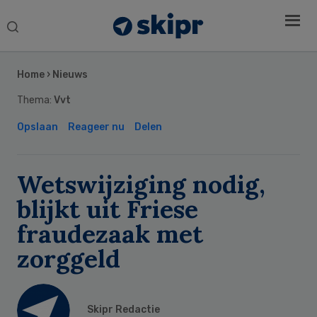
Search
this
Secondary
website
Sidebar
Home
›
Nieuws
Thema:
Vvt
Opslaan
Reageer nu
Delen
Wetswijziging nodig,
blijkt uit Friese
fraudezaak met
zorggeld
Skipr Redactie