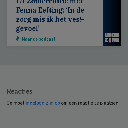
171 Zomereditie met
Fenna Eefting: ‘In de
zorg mis ik het yes!-
gevoel’
Naar de podcast
Reader
Reacties
Interactions
Je moet
ingelogd zijn op
om een reactie te plaatsen.