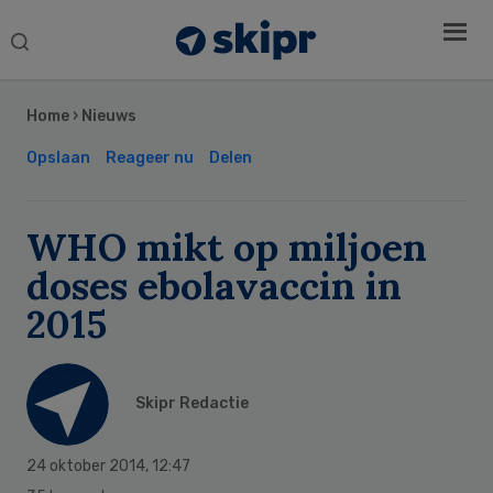
Search
this
Secondary
website
Sidebar
Home
›
Nieuws
Opslaan
Reageer nu
Delen
WHO mikt op miljoen
doses ebolavaccin in
2015
Skipr Redactie
24 oktober 2014
,
12:47