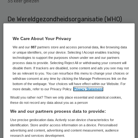
35 keer gelezen
De Wereldgezondheidsorganisatie (WHO)
verwacht dat er voor het einde van 2015
een miljoen doses ebolavaccin beschikbaar
We Care About Your Privacy
zijn. Dat berichtte de BBC vrijdag.
We and our
887
partners store and access personal data, like browsing data
or unique identifiers, on your device. Selecting I Accept enables tracking
technologies to support the purposes shown under we and our partners
De organisatie denkt dat er “enkele
process data to provide. Selecting Reject All or withdrawing your consent will
disable them. If trackers are disabled, some content and ads you see may not
honderdduizenden doses” worden
be as relevant to you. You can resurface this menu to change your choices or
withdraw consent at any time by clicking the Manage Preferences link on the
geproduceerd in de eerste helft van het
bottom of the webpage. Your choices will have effect within our Website. For
jaar. Die kunnen worden gebruikt om
more details, refer to our Privacy Policy.
Privacy Statement
Would you rather not? Then we only place essential and statistical cookies,
gezondheidswerkers in te enten tegen de
these do not record any data about you as a person
ziekte. Er zouden geen plannen zijn om voor
We and our partners process data to provide:
de zomer van 2015 te beginnen met een
Use precise geolocation data. Actively scan device characteristics for
identification. Store and/or access information on a device. Personalised
massale vaccinatiecampagne, maar de
advertising and content, advertising and content measurement, audience
organisatie sluit niet uit dat de middelen
research and services development.