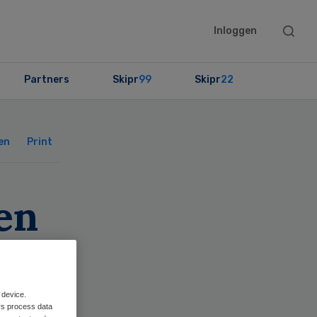
Searc
Inloggen
this
websit
Partners
Skipr
99
Skipr
22
Primary
Sidebar
en
Print
en
 device.
rs process data