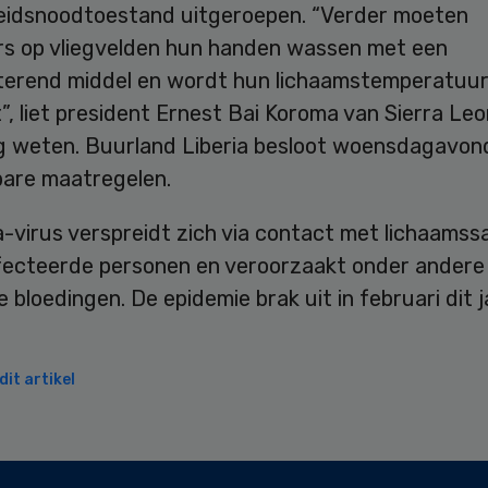
idsnoodtoestand uitgeroepen. “Verder moeten
rs op vliegvelden hun handen wassen met een
terend middel en wordt hun lichaamstemperatuu
, liet president Ernest Bai Koroma van Sierra Leo
ng weten. Buurland Liberia besloot woensdagavon
bare maatregelen.
a-virus verspreidt zich via contact met lichaams
fecteerde personen en veroorzaakt onder andere
 bloedingen. De epidemie brak uit in februari dit j
it artikel