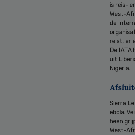
is reis- 
West-Afri
de Intern
organisat
reist, er
De IATA 
uit Liber
Nigeria.
Afslui
Sierra L
ebola. Ve
heen grij
West-Afr