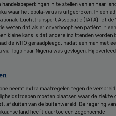
en handelsbeperkingen in te stellen van en naar lan
ka waar het ebola-virus is uitgebroken. In een ad
ationale Luchttransport Associatie (IATA) liet de
ie weten dat als er onverhoopt een patiënt in een
 een kleine kans is dat andere inzittenden worden
had de WHO geraadpleegd, nadat een man met ee
ia via Togo naar Nigeria was gevlogen. Hij overleed
ten
eone neemt extra maatregelen tegen de verspreid
iligheidstroepen moeten plaatsen waar de ziekte 
pt, afsluiten van de buitenwereld. De regering van
ikaanse land heeft daartoe een zogenoemde