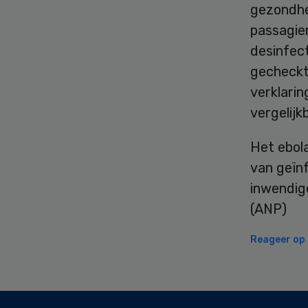
gezondhe
passagie
desinfec
gecheckt”
verklari
vergelijk
Het ebol
van geïn
inwendige
(ANP)
Reageer op d
Secondary