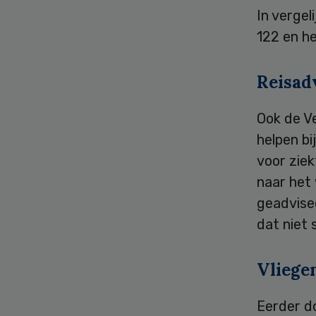
In vergel
122 en h
Reisad
Ook de V
helpen bi
voor zie
naar het
geadvisee
dat niet s
Vliege
Eerder d