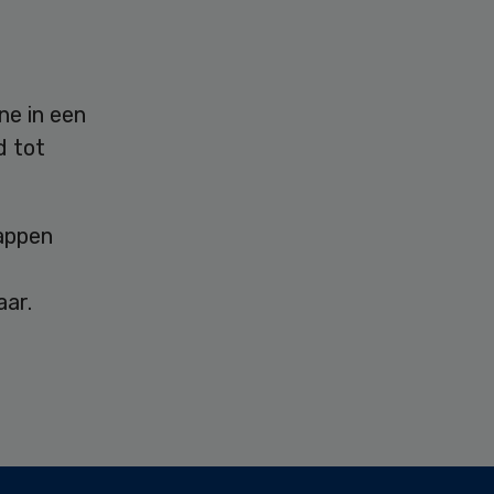
r
ne in een
d tot
sappen
aar.