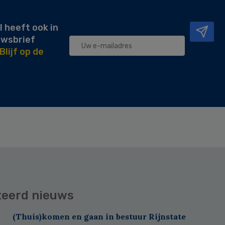
l heeft ook in
uwsbrief
Blijf op de
teerd nieuws
(Thuis)komen en gaan in bestuur Rijnstate