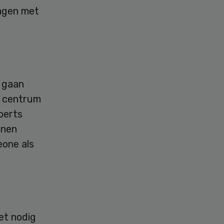
ingen met
n gaan
e centrum
perts
anen
eone als
et nodig