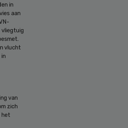
den in
vies aan
 VN-
 vliegtuig
 besmet.
n vlucht
 in
ing van
om zich
 het