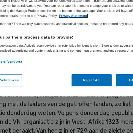
electing Reject All or withdrawing your consent will disable them. If trackers are disabled, so
may not be as relevant to you. You can resurface this menu to change your choices or withd
licking the Manage Preferences link on the bottom of the webpage. Your choices will have eff
more details, refer to our Privacy Policy.
Privacy Statement
Skipr Redactie
1 augustus 2014
,
08:42
58 keer gelezen
her not? Then we only place essential and statistical cookies, these do not record any data
r partners process data to provide:
dgezondheidsorganisatie van de VN (WHO) trekt
eolocation data. Actively scan device characteristics for identification. Store and/or access 
onalised advertising and content, advertising and content measurement, audience research 
d circa 75 miljoen euro uit om de ebola-uitbraak
.
n Afrika de kop in te drukken. Samen met Guinee,
ners (vendors)
a Leone wil de WHO een plan van aanpak maken vo
n van de ziekte.
references
Reject All
I 
d van de WHO, Margaret Chan, heeft vrijdag in Gu
g met de leiders van de getroffen landen, zo liet
tie donderdag weten. Volgens donderdag gepubli
an de VN-organisatie zijn in West-Afrika 1323 me
met geraakt. Van hen zijn er 729 aan de ziekte ov