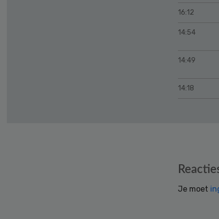
16:12
14:54
14:49
14:18
Reader
Reactie
Interactions
Je moet
in