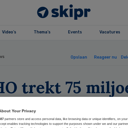
Video’s
Thema’s
Events
Vacatures
ws
Opslaan
Reageer nu
Del
O trekt 75 miljo
 voor bestrijden
About Your Privacy
ola
887
partners store and access personal data, like browsing data or unique identifiers, on your
Accept enables tracking technologies to support the purposes shown under we and our partne