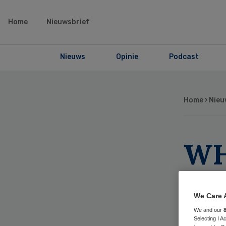
Home
Nieuwsbrief
Nieuws
Opinie
Podcast
Home
›
Nieu
WH
uit
We Care 
eb
We and our
Selecting I 