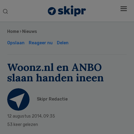
Search
this
Secondary
website
Sidebar
Home
›
Nieuws
Opslaan
Reageer nu
Delen
Woonz.nl en ANBO
slaan handen ineen
Skipr Redactie
12 augustus 2014
,
09:35
53 keer gelezen