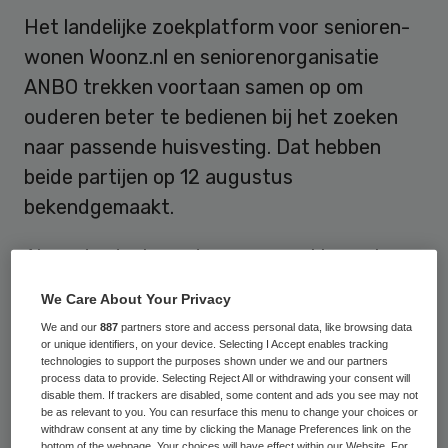
Het landelijke zoekplatform voor senioren-
wonen Woonz.nl en seniorenorganisatie
ANBO trekken voortaan samen op om
ouderen beter te bedienen bij het zoeken
naar passende huisvesting. Dat hebben
beide partijen op 12 augustus
bekendgemaakt.
Als onderdeel van de samenwerking zal
ANBO via haar
eigen website
het
We Care About Your Privacy
woningaanbod van Woonz.nl doorzoekbaar
We and our
887
partners store and access personal data, like browsing data
maken. Daarvoor wordt de
or unique identifiers, on your device. Selecting I Accept enables tracking
technologies to support the purposes shown under we and our partners
zoekfunctionaliteit van
Woonz.nl
gebruikt,
process data to provide. Selecting Reject All or withdrawing your consent will
disable them. If trackers are disabled, some content and ads you see may not
waarmee senioren vanuit specifieke
be as relevant to you. You can resurface this menu to change your choices or
withdraw consent at any time by clicking the Manage Preferences link on the
voorkeuren (ligging, gemak en ontspanning,
bottom of the webpage. Your choices will have effect within our Website. For