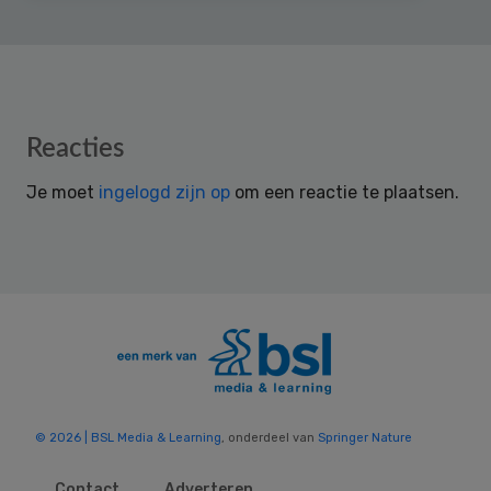
Reader
Reacties
Interactions
Je moet
ingelogd zijn op
om een reactie te plaatsen.
© 2026 | BSL Media & Learning
, onderdeel van
Springer Nature
Contact
Adverteren