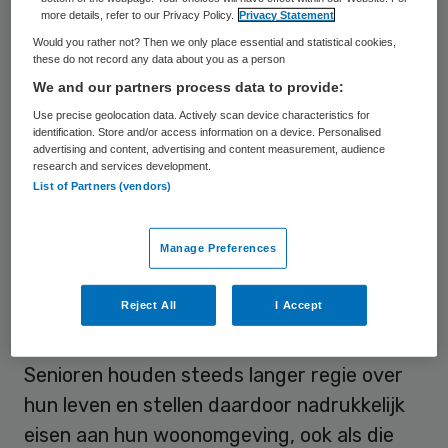
service en diensten, veiligheid) kunnen
more details, refer to our Privacy Policy.
Privacy Statement
Would you rather not? Then we only place essential and statistical cookies,
zoeken naar de seniorenwoning die daarop
these do not record any data about you as a person
het best aansluit. Daarnaast denkt ANBO
We and our partners process data to provide:
mee aan de doorontwikkeling van Woonz.nl
Use precise geolocation data. Actively scan device characteristics for
identification. Store and/or access information on a device. Personalised
en het verder optimaliseren van de
advertising and content, advertising and content measurement, audience
dienstverlening vanuit Woonz.nl.
research and services development.
List of Partners (vendors)
Vraaggericht
Manage Preferences
De afspraken sluiten volgens de twee
Reject All
I Accept
partijen nauw aan op ontwikkelingen in de
markt van het senioren-wonen.
Senioren houden steeds langer regie over
hun leven en stellen daardoor nadrukkelijk
eisen aan hun woonomgeving, ook als die