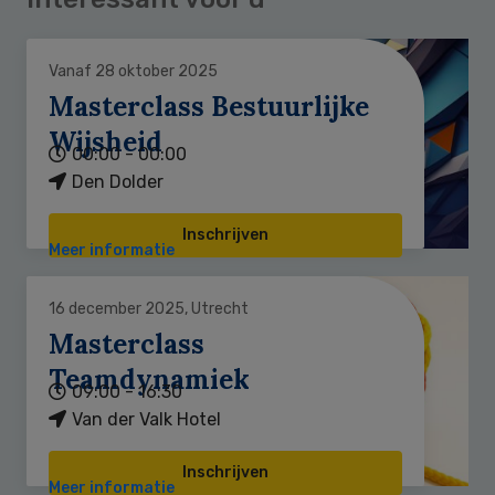
Vanaf 28 oktober 2025
Masterclass Bestuurlijke
Wijsheid
00:00 - 00:00
Den Dolder
Inschrijven
Meer informatie
16 december 2025, Utrecht
Masterclass
Teamdynamiek
09:00 - 16:30
Van der Valk Hotel
Inschrijven
Meer informatie