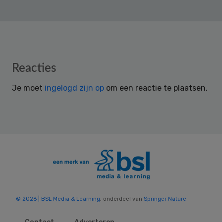
Reader
Reacties
Interactions
Je moet
ingelogd zijn op
om een reactie te plaatsen.
© 2026 | BSL Media & Learning
, onderdeel van
Springer Nature