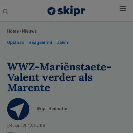
Search
this
Secondary
website
Sidebar
Home
›
Nieuws
Opslaan
Reageer nu
Delen
WWZ-Mariënstaete-
Valent verder als
Marente
Skipr Redactie
24 april 2012
,
07:53