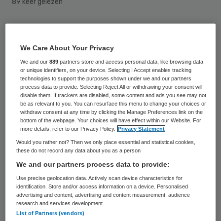
89 keer gelezen
Fusieorganisatie WWZ-Mariënstaete-Valent
gaat verder onder de naam Marente. De
We Care About Your Privacy
nieuwe naam vormt volgens de raad van
We and our
889
partners store and access personal data, like browsing data
or unique identifiers, on your device. Selecting I Accept enables tracking
bestuur een bezegeling van de nieuwe
technologies to support the purposes shown under we and our partners
persoonlijke weg die de zorgorganisatie is
process data to provide. Selecting Reject All or withdrawing your consent will
disable them. If trackers are disabled, some content and ads you see may not
ingeslagen.
be as relevant to you. You can resurface this menu to change your choices or
withdraw consent at any time by clicking the Manage Preferences link on the
bottom of the webpage. Your choices will have effect within our Website. For
“Marente is een persoonlijke naam, die past
more details, refer to our Privacy Policy.
Privacy Statement
bij de ambitie van onze zorgorganisatie om
Would you rather not? Then we only place essential and statistical cookies,
these do not record any data about you as a person
hoogstpersoonlijke zorg te bieden”, zegt
We and our partners process data to provide:
Erna van der Pers, voorzitter van de raad
Use precise geolocation data. Actively scan device characteristics for
van bestuur van Marente. “Dat vraagt om
identification. Store and/or access information on a device. Personalised
advertising and content, advertising and content measurement, audience
meer dan professionele zorg.”
research and services development.
List of Partners (vendors)