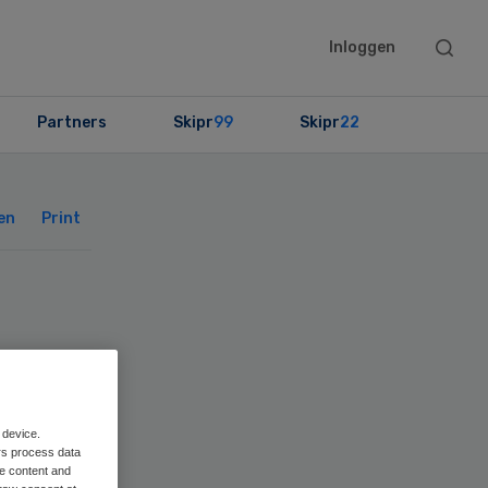
Searc
Inloggen
this
websit
Partners
Skipr
99
Skipr
22
Primary
Sidebar
en
Print
 device.
rs process data
me content and