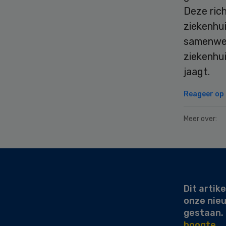
Deze ric
ziekenhui
samenwer
ziekenhui
jaagt.
Reageer op d
Meer over:
Secondary
Sidebar
Dit artike
onze nie
gestaan.
hoogte.