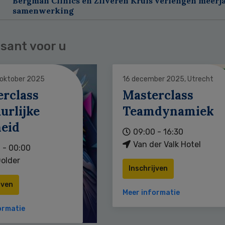
Bergman Clinics en Zilveren Kruis verlengen meerj
samenwerking
sant voor u
 oktober 2025
16 december 2025, Utrecht
erclass
Masterclass
urlijke
Teamdynamiek
heid
09:00 - 16:30
Van der Valk Hotel
 - 00:00
older
Inschrijven
jven
Meer informatie
ormatie