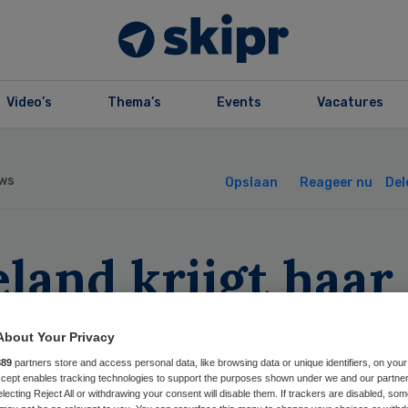
Video’s
Thema’s
Events
Vacatures
ws
Opslaan
Reageer nu
Del
land krijgt haar
ste private
About Your Privacy
ekenhuis
889
partners store and access personal data, like browsing data or unique identifiers, on your
Accept enables tracking technologies to support the purposes shown under we and our partne
electing Reject All or withdrawing your consent will disable them. If trackers are disabled, so