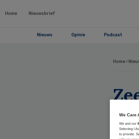
Home
Nieuwsbrief
Nieuws
Opinie
Podcast
Home
›
Nieu
Zee
eer
We Care 
zi
We and our
Selecting I 
to provide. S