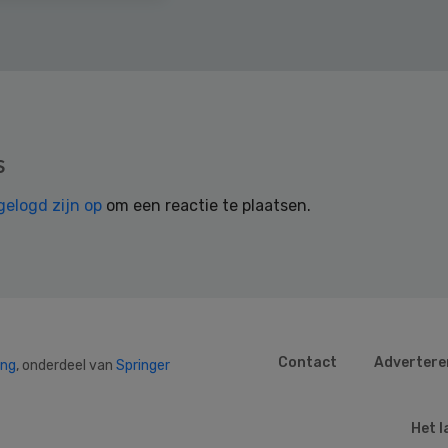
s
gelogd zijn op
om een reactie te plaatsen.
Contact
Advertere
ing
, onderdeel van
Springer
Het l