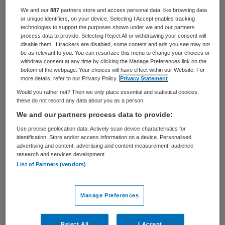
20 keer gelezen
We and our
887
partners store and access personal data, like browsing data
or unique identifiers, on your device. Selecting I Accept enables tracking
technologies to support the purposes shown under we and our partners
Vlak nadat ziekenhuis ZorgSaam in
process data to provide. Selecting Reject All or withdrawing your consent will
Terneuzen liet weten drie poliklinieken te
disable them. If trackers are disabled, some content and ads you see may not
be as relevant to you. You can resurface this menu to change your choices or
openen in Middelburg, meldt ziekenhuis
withdraw consent at any time by clicking the Manage Preferences link on the
bottom of the webpage. Your choices will have effect within our Website. For
Lievenshuis dat het de polikliniek
more details, refer to our Privacy Policy.
Privacy Statement
dermatologie in Middelburg gaat uitbreiden.
Would you rather not? Then we only place essential and statistical cookies,
these do not record any data about you as a person
Dat schrijft omroep Zeeland.
We and our partners process data to provide:
Lievensberg voegt twee huidspecialisten
Use precise geolocation data. Actively scan device characteristics for
identification. Store and/or access information on a device. Personalised
toe aan het dermatologieteam. Op die
advertising and content, advertising and content measurement, audience
research and services development.
manier wil het ziekenhuis voorkomen dat de
List of Partners (vendors)
wachttijden oplopen. Daarnaast gaat
Lievensberg in de vestiging in Bergen op
Manage Preferences
Zoom een nieuwe behandeling van moeilijke
vormen van huidkanker aanbieden.
Reject All
I Accept