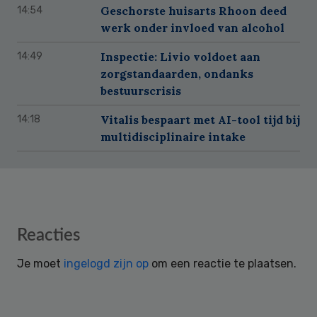
Geschorste huisarts Rhoon deed
14:54
werk onder invloed van alcohol
Inspectie: Livio voldoet aan
14:49
zorgstandaarden, ondanks
bestuurscrisis
Vitalis bespaart met AI-tool tijd bij
14:18
multidisciplinaire intake
Reader
Reacties
Interactions
Je moet
ingelogd zijn op
om een reactie te plaatsen.