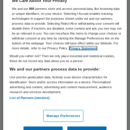
We Care About Your Privacy
We and our
889
partners store and access personal data, like browsing data
12 juni 2020
,
15:57
or unique identifiers, on your device. Selecting I Accept enables tracking
technologies to support the purposes shown under we and our partners
1136 keer gelezen
process data to provide. Selecting Reject All or withdrawing your consent will
disable them. If trackers are disabled, some content and ads you see may not
Sinds het begin van de corona-uitbraak in
be as relevant to you. You can resurface this menu to change your choices or
withdraw consent at any time by clicking the Manage Preferences link on the
Nederland is het virus vastgesteld bij zeker
bottom of the webpage. Your choices will have effect within our Website. For
more details, refer to our Privacy Policy.
Privacy Statement
231 zwangere vrouwen. Eén vrouw is vlak
Would you rather not? Then we only place essential and statistical cookies,
na de bevalling overleden aan het virus.
these do not record any data about you as a person
Geen enkele baby bleek het virus te hebben.
We and our partners process data to provide:
Use precise geolocation data. Actively scan device characteristics for
identification. Store and/or access information on a device. Personalised
advertising and content, advertising and content measurement, audience
De organisatie Perined houdt de stand van
research and services development.
zaken bij. Van de vrouwen zijn 148 nog
List of Partners (vendors)
zwanger. Zes aanstaande moeders hebben
op een intensive care gelegen. De overleden
Manage Preferences
moeder werd drie dagen na de bevalling in