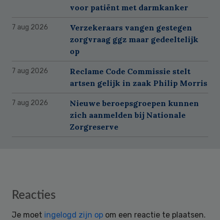
voor patiënt met darmkanker
Verzekeraars vangen gestegen
7 aug 2026
zorgvraag ggz maar gedeeltelijk
op
Reclame Code Commissie stelt
7 aug 2026
artsen gelijk in zaak Philip Morris
Nieuwe beroepsgroepen kunnen
7 aug 2026
zich aanmelden bij Nationale
Zorgreserve
Reader
Reacties
Interactions
Je moet
ingelogd zijn op
om een reactie te plaatsen.