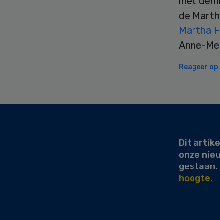
met deme
de Martha
Martha F
Anne-Mei
Reageer op d
Secondary
Sidebar
Dit artike
onze nie
gestaan.
hoogte.