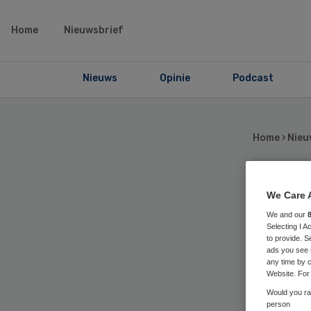
Home
Nieuwsbrief
Nieuws
Opinie
Podcast
Home
›
Nieu
Zes
We Care 
We and our
Selecting I 
Al
to provide. S
ads you see 
any time by c
Website. For 
Would you rat
person