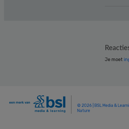
Reader
Reactie
Interactions
Je moet
in
© 2026 | BSL Media & Learn
Nature