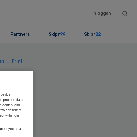
Searc
Inloggen
this
websit
Partners
Skipr
99
Skipr
22
Primary
Sidebar
en
Print
 device.
rs process data
nce
me content and
raw consent at
ect within our
 about you as a