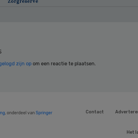
Zorgreserve
s
gelogd zijn op
om een reactie te plaatsen.
Contact
Advertere
ing
, onderdeel van
Springer
Het l