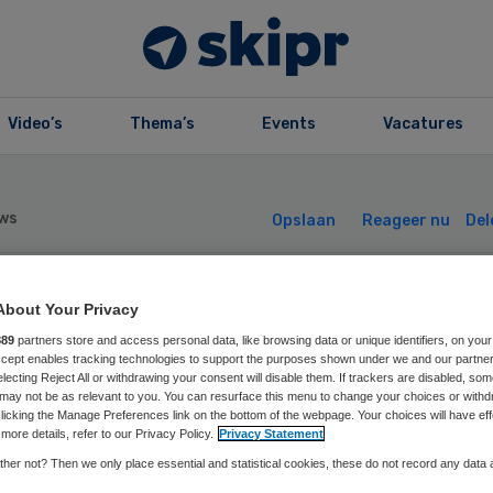
Video’s
Thema’s
Events
Vacatures
ws
Opslaan
Reageer nu
Del
 ton voor
About Your Privacy
889
partners store and access personal data, like browsing data or unique identifiers, on your
Accept enables tracking technologies to support the purposes shown under we and our partne
zheimer Experie
electing Reject All or withdrawing your consent will disable them. If trackers are disabled, so
may not be as relevant to you. You can resurface this menu to change your choices or withd
licking the Manage Preferences link on the bottom of the webpage. Your choices will have eff
more details, refer to our Privacy Policy.
Privacy Statement
her not? Then we only place essential and statistical cookies, these do not record any data