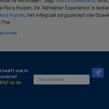
ntie te versmallen”, zegt
Marco Ouwehand
, dire
 Flora Huizen. De ‘Alzheimer Experience’ is beda
lora Huizen
, het integraal zorgconcept van Ouw
 The.
it artikel
l heeft ook in
uwsbrief
Blijf op de