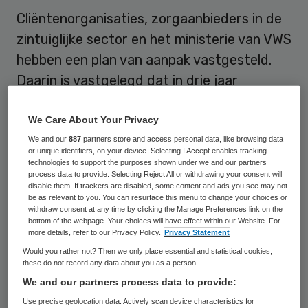
Cliëntenorganisaties, zorgaanbieders in de
zintuiglijke sector en het ministerie van VWS
hebben een plan van aanpak vastgesteld.
Daarin is vastgelegd dat in drie jaar
gewerkt wordt aan een passende,
toekomstbestendige en beheersbare
We Care About Your Privacy
bekostiging en positionering van de zorg-
We and our
887
partners store and access personal data, like browsing data
or unique identifiers, on your device. Selecting I Accept enables tracking
en dienstverlening aan mensen met visuele,
technologies to support the purposes shown under we and our partners
process data to provide. Selecting Reject All or withdrawing your consent will
auditieve en communicatieve beperkingen.
disable them. If trackers are disabled, some content and ads you see may not
be as relevant to you. You can resurface this menu to change your choices or
withdraw consent at any time by clicking the Manage Preferences link on the
bottom of the webpage. Your choices will have effect within our Website. For
Extern onderzoek
more details, refer to our Privacy Policy.
Privacy Statement
Would you rather not? Then we only place essential and statistical cookies,
Aanleiding voor dit initiatief is een tweetal
these do not record any data about you as a person
recente publicaties. De eerste betreft een
We and our partners process data to provide:
in opdracht van VWS uitgevoerd extern
Use precise geolocation data. Actively scan device characteristics for