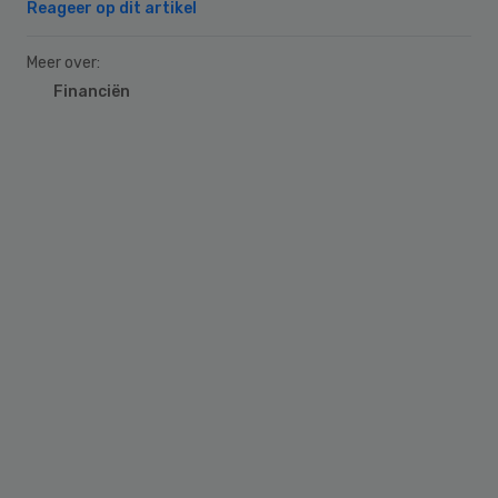
Reageer op dit artikel
Meer over:
Financiën
Primary
Sidebar