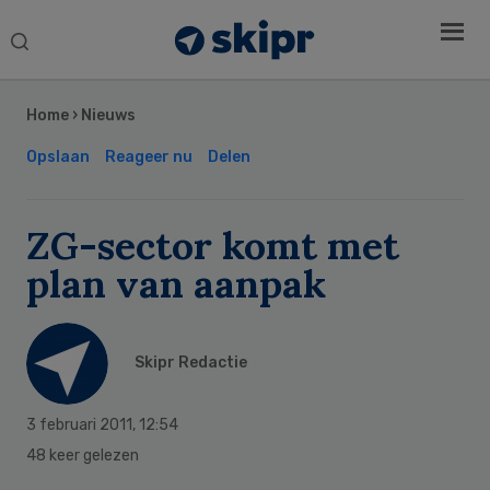
Search
this
Secondary
website
Sidebar
Home
›
Nieuws
Opslaan
Reageer nu
Delen
ZG-sector komt met
plan van aanpak
Skipr Redactie
3 februari 2011
,
12:54
48 keer gelezen