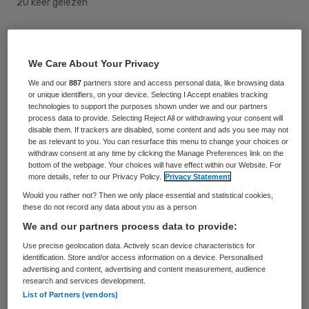
20 keer gelezen
Bijna 14.000 chronisch zieken en ouderen
hebben moeite om de eigen bijdragen op te
We Care About Your Privacy
hoesten voor langdurige zorg en
We and our
887
partners store and access personal data, like browsing data
or unique identifiers, on your device. Selecting I Accept enables tracking
ondersteuning thuis of in een instelling. Zij
technologies to support the purposes shown under we and our partners
process data to provide. Selecting Reject All or withdrawing your consent will
hebben een betalingsregeling bij het CAK,
disable them. If trackers are disabled, some content and ads you see may not
be as relevant to you. You can resurface this menu to change your choices or
de instantie die deze bijdragen int voor
withdraw consent at any time by clicking the Manage Preferences link on the
gemeenten en Rijk.
bottom of the webpage. Your choices will have effect within our Website. For
more details, refer to our Privacy Policy.
Privacy Statement
Would you rather not? Then we only place essential and statistical cookies,
Het CAK (Centraal Administratie Kantoor)
these do not record any data about you as a person
schakelde vorig jaar incassobureaus in om
We and our partners process data to provide:
in totaal voor bijna 20 miljoen aan
Use precise geolocation data. Actively scan device characteristics for
identification. Store and/or access information on a device. Personalised
openstaande zorgrekeningen te innen. Dat
advertising and content, advertising and content measurement, audience
blijkt uit cijfers die Omroep Max bij het CAK
research and services development.
List of Partners (vendors)
heeft opgevraagd.