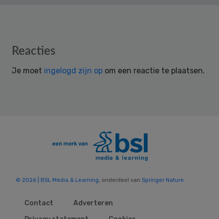
Reader
Reacties
Interactions
Je moet
ingelogd zijn op
om een reactie te plaatsen.
© 2026 | BSL Media & Learning
, onderdeel van
Springer Nature
Contact
Adverteren