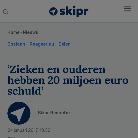
Search
this
Secondary
website
Sidebar
Home
›
Nieuws
Opslaan
Reageer nu
Delen
‘Zieken en ouderen
hebben 20 miljoen euro
schuld’
Skipr Redactie
24 januari 2017
,
10:50