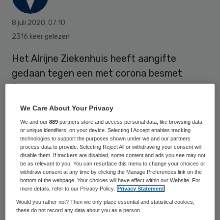
8 juli 2020
,
07:10
2316 keer gelezen
Het Alrijne Ziekenhuis heeft aangifte
gedaan tegen een met corona besmet
familielid van een patiënt, die medewerkers
doelbewust heeft blootgesteld aan
We Care About Your Privacy
besmettingsgevaar door ter plekke
We and our
889
partners store and access personal data, like browsing data
persoonlijke beschermingsmiddelen af en
or unique identifiers, on your device. Selecting I Accept enables tracking
technologies to support the purposes shown under we and our partners
uit te doen. Vier medewerkers van het
process data to provide. Selecting Reject All or withdrawing your consent will
disable them. If trackers are disabled, some content and ads you see may not
ziekenhuis, met vestigingen in Alphen,
be as relevant to you. You can resurface this menu to change your choices or
withdraw consent at any time by clicking the Manage Preferences link on the
Leiden en Leiderdorp, zijn inmiddels positief
bottom of the webpage. Your choices will have effect within our Website. For
op corona getest.
more details, refer to our Privacy Policy.
Privacy Statement
Would you rather not? Then we only place essential and statistical cookies,
these do not record any data about you as a person