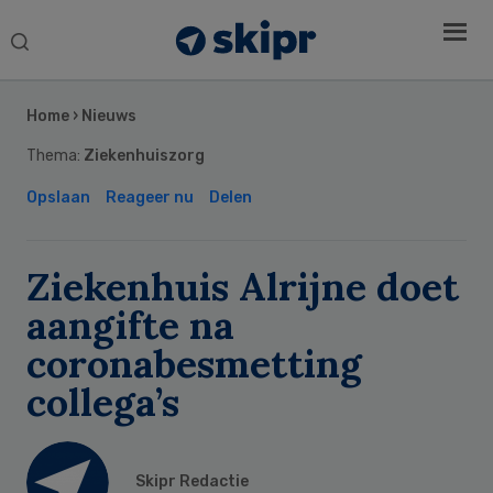
Search
this
Secondary
website
Sidebar
Home
›
Nieuws
Thema:
Ziekenhuiszorg
Opslaan
Reageer nu
Delen
Ziekenhuis Alrijne doet
aangifte na
coronabesmetting
collega’s
Skipr Redactie