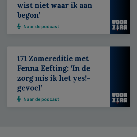
wist niet waar ik aan
begon’
Naar de podcast
171 Zomereditie met
Fenna Eefting: ‘In de
zorg mis ik het yes!-
gevoel’
Naar de podcast