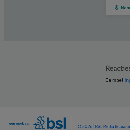
Naa
Reader
Reactie
Interactions
Je moet
in
© 2026 | BSL Media & Learn