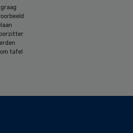
u graag
voorbeeld
 Haan
oorzitter
eerden
om tafel