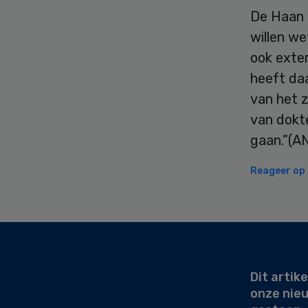
De Haan g
willen we
ook exte
heeft da
van het 
van dokt
gaan.”(A
Reageer op d
Secondary
Sidebar
Dit artike
onze nie