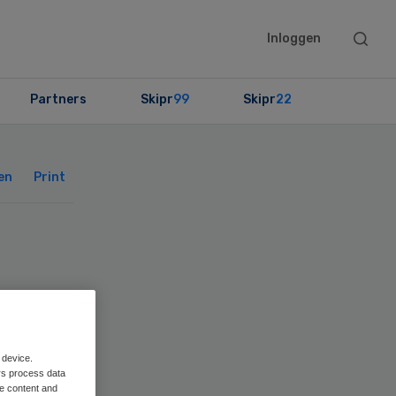
Searc
Inloggen
this
websit
Partners
Skipr
99
Skipr
22
Primary
Sidebar
en
Print
ing
 device.
rs process data
me content and