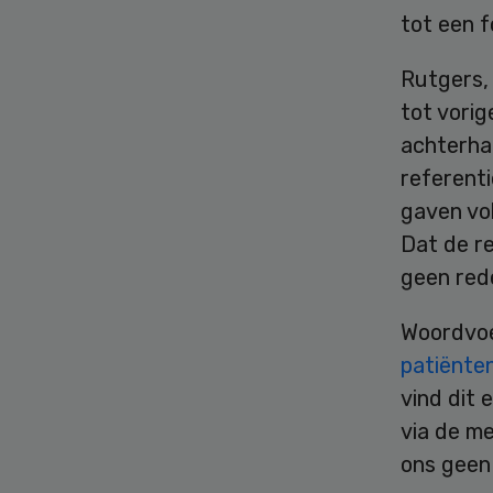
tot een 
Rutgers, 
tot vorig
achterhaa
referenti
gaven vo
Dat de r
geen rede
Woordvoe
patiënt
vind dit 
via de m
ons geen