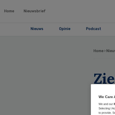
Home
Nieuwsbrief
Nieuws
Opinie
Podcast
Home
›
Nieu
Zi
wi
We Care 
ch
We and our
Selecting I 
to provide. S