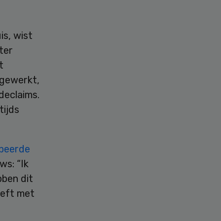
is, wist
ter
t
 gewerkt,
declaims.
tijds
peerde
ws: “Ik
bben dit
eeft met