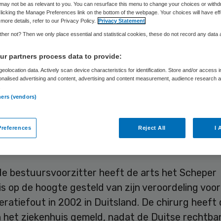
may not be as relevant to you. You can resurface this menu to change your choices or withd
licking the Manage Preferences link on the bottom of the webpage. Your choices will have eff
more details, refer to our Privacy Policy.
Privacy Statement
Skipr Redactie
3 mei 2009
,
09:00
24 keer gelezen
her not? Then we only place essential and statistical cookies, these do not record any data
r partners process data to provide:
eolocation data. Actively scan device characteristics for identification. Store and/or access 
er Ziekenhuis in Emmen wist dat chirurg Nick Rei
onalised advertising and content, advertising and content measurement, audience research 
 fatale maagverkleiningen heeft uitgevoerd, in D
.
ners (vendors)
sch strafblad had. Ondanks de veroordeling voor
ld kon hij zijn werk in Emmen voortzetten. Dat z
references
Reject All
I 
voorzitter Maarten Rutgers zaterdag in een inter
lad van het Noorden.
de bestuursvoorzitter heeft de arts het Scheper
s op de hoogte gesteld van zijn veroordeling voo
eratiefout in 2002 in Duitsland. De chirurg heeft d
 het ziekenhuis gemeld, nadat de Duitse rechtb