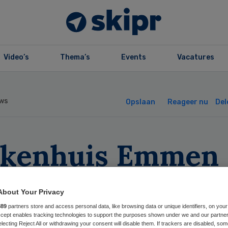
Video’s
Thema’s
Events
Vacatures
ws
Opslaan
Reageer nu
Del
ekenhuis Emmen
st van veroordel
About Your Privacy
irurg
889
partners store and access personal data, like browsing data or unique identifiers, on your
Accept enables tracking technologies to support the purposes shown under we and our partne
electing Reject All or withdrawing your consent will disable them. If trackers are disabled, so