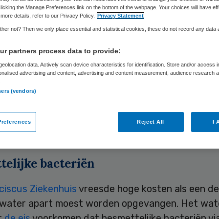
licking the Manage Preferences link on the bottom of the webpage. Your choices will have eff
more details, refer to our Privacy Policy.
Privacy Statement
her not? Then we only place essential and statistical cookies, these do not record any data
Skipr Redactie
24 juli 2010
,
11:42
41 keer gelezen
r partners process data to provide:
eolocation data. Actively scan device characteristics for identification. Store and/or access 
ciscus Ziekenhuis in Roosendaal hoeft het afvalw
onalised advertising and content, advertising and content measurement, audience research 
.
 met een besmettelijke infectieziekte niet te
ners (vendors)
teren. Zo oordeelt de Raad van State over het ni
ngsvoorschrift van het waterschap Brabantse De
references
Reject All
I 
 de Stem.
telijke bacteriën
ciscus Ziekenhuis
vreesde hoge kosten als een de
lwater apart moest worden opgevangen. Het wa
t
de eis
voorkomen dat besmettelijke bacteriën via