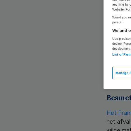
any time by c
Website. For 
Would you rat
person
We and ou
Use precise g
Het Fran
device. Pers
development
patiënten
List of Part
desinfec
vergunni
Manage P
meldt BN
Besmet
Het Fran
het afva
wilde me