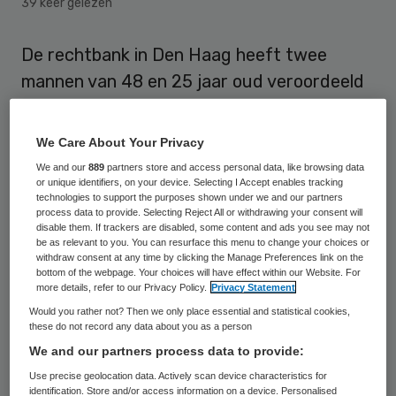
39 keer gelezen
De rechtbank in Den Haag heeft twee
mannen van 48 en 25 jaar oud veroordeeld
tot gevangenisstraffen voor diefstallen in
ziekenhuizen in Den Haag, Leiderdorp,
We Care About Your Privacy
Rotterdam en Gorinchem. De oudste dief
We and our
889
partners store and access personal data, like browsing data
or unique identifiers, on your device. Selecting I Accept enables tracking
kreeg vijftien maanden, de jongste negen.
technologies to support the purposes shown under we and our partners
process data to provide. Selecting Reject All or withdrawing your consent will
De twee stalen laptops, tablets, mobieltjes
disable them. If trackers are disabled, some content and ads you see may not
be as relevant to you. You can resurface this menu to change your choices or
en portemonnees,
zo meldt Omroep West op
withdraw consent at any time by clicking the Manage Preferences link on the
bottom of the webpage. Your choices will have effect within our Website. For
haar site
. Ze werden in oktober 2017 in
more details, refer to our Privacy Policy.
Privacy Statement
België opgepakt. De mannen, afkomstig uit
Would you rather not? Then we only place essential and statistical cookies,
these do not record any data about you as a person
Bulgarije, werden ook verdacht van
We and our partners process data to provide:
diefstallen in ziekenhuizen in Tiel, Apeldoorn
Use precise geolocation data. Actively scan device characteristics for
en Capelle aan den IJssel. Maar daarvoor
identification. Store and/or access information on a device. Personalised