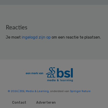
Reader
Reacties
Interactions
Je moet
ingelogd zijn op
om een reactie te plaatsen.
© 2026 | BSL Media & Learning
, onderdeel van
Springer Nature
Contact
Adverteren