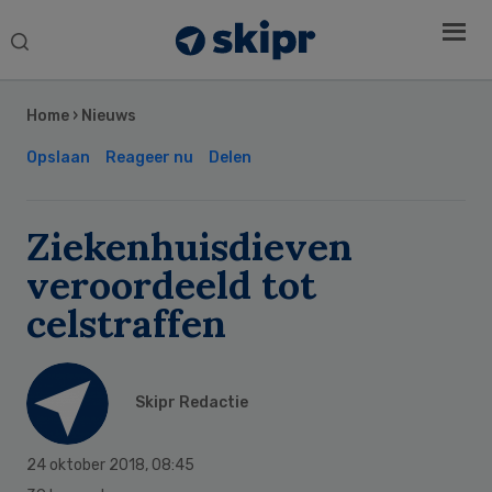
Search
this
Secondary
website
Sidebar
Home
›
Nieuws
Opslaan
Reageer nu
Delen
Ziekenhuisdieven
veroordeeld tot
celstraffen
Skipr Redactie
24 oktober 2018
,
08:45