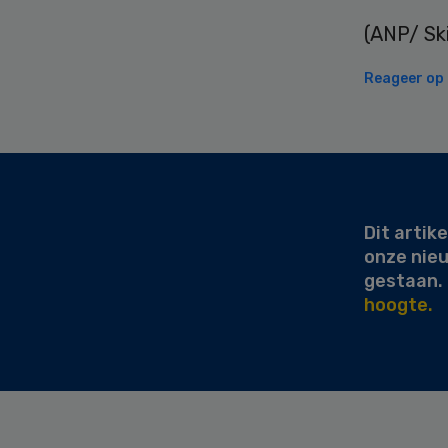
(ANP/ Ski
Reageer op d
Secondary
Sidebar
Dit artike
onze nie
gestaan.
hoogte.