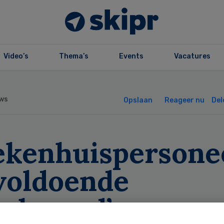
Video’s
Thema’s
Events
Vacatures
ws
Opslaan
Reageer nu
Del
iekenhuispersone
voldoende
schermd’