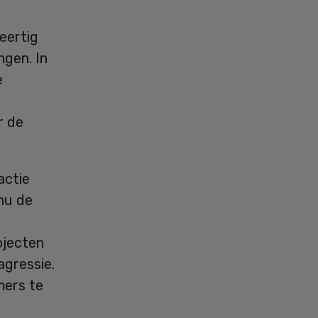
eertig
ngen. In
e
r de
actie
nu de
ojecten
agressie.
mers te