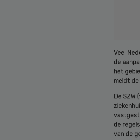
Veel Nede
de aanpa
het gebi
meldt de
De SZW (
ziekenhu
vastgeste
de regel
van de ge