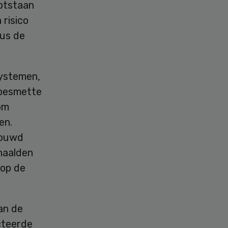
ootstaan
 risico
dus de
systemen,
 besmette
om
en.
bouwd
naalden
 op de
an de
cteerde