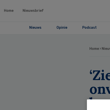
Home
Nieuwsbrief
Nieuws
Opinie
Podcast
Home
›
Nieu
‘Z
on
be