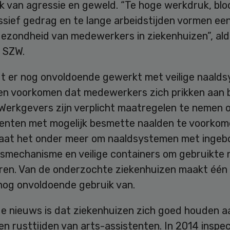
k van agressie en geweld. “Te hoge werkdruk, bl
sief gedrag en te lange arbeidstijden vormen een
gezondheid van medewerkers in ziekenhuizen”, al
e SZW.
t er nog onvoldoende gewerkt met veilige naald
en voorkomen dat medewerkers zich prikken aan
 Werkgevers zijn verplicht maatregelen te nemen 
denten met mogelijk besmette naalden te voorkom
gaat het onder meer om naaldsystemen met inge
dsmechanisme en veilige containers om gebruikte 
eren. Van de onderzochte ziekenhuizen maakt één
 nog onvoldoende gebruik van.
e nieuws is dat ziekenhuizen zich goed houden a
en rusttijden van arts-assistenten. In 2014 inspe