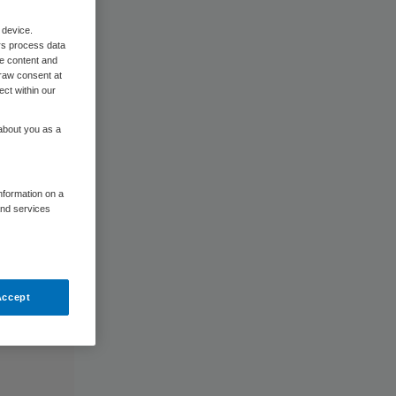
 device.
rs process data
me content and
raw consent at
ect within our
 about you as a
information on a
and services
Accept