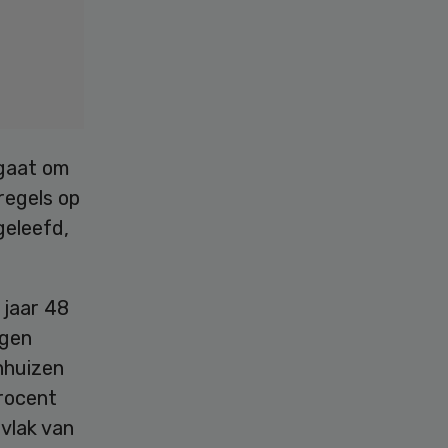
 gaat om
regels op
geleefd,
 jaar 48
ngen
nhuizen
procent
vlak van