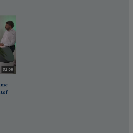
32:08
zame
stof