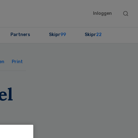
Searc
Inloggen
this
websit
Partners
Skipr
99
Skipr
22
Primary
Sidebar
en
Print
el