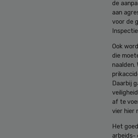
de aanpa
aan agres
voor de 
Inspecti
Ook word
die moet
naalden.
prikacci
Daarbij 
veilighei
af te vo
vier hier
Het goed
arbeids- 