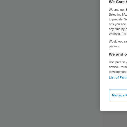
We Care 
We and our
Selecting I 
to provide. S
ads you see 
any time by c
Website. For 
Would you rat
person
We and ou
Use precise g
device. Pers
development
List of Part
Manage P