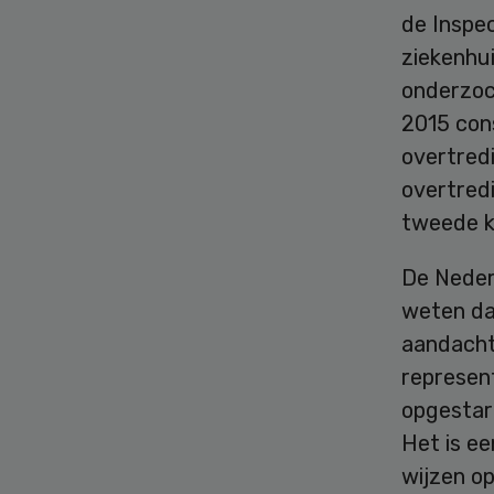
de Inspec
ziekenhui
onderzoc
2015 cons
overtredi
overtredi
tweede k
De Nederl
weten da
aandacht”
represent
opgestart
Het is e
wijzen op