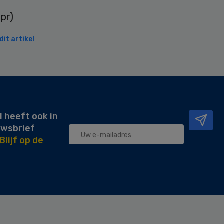
pr)
it artikel
l heeft ook in
uwsbrief
Blijf op de