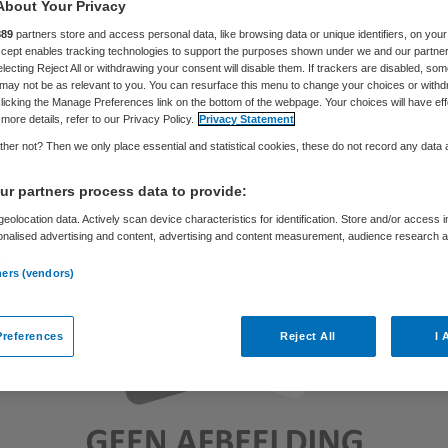
About Your Privacy
889
partners store and access personal data, like browsing data or unique identifiers, on your
Accept enables tracking technologies to support the purposes shown under we and our partne
Skipr Redactie
22 december 2015
,
14:11
50 keer gelezen
electing Reject All or withdrawing your consent will disable them. If trackers are disabled, so
may not be as relevant to you. You can resurface this menu to change your choices or withd
licking the Manage Preferences link on the bottom of the webpage. Your choices will have eff
more details, refer to our Privacy Policy.
Privacy Statement
her not? Then we only place essential and statistical cookies, these do not record any data
r partners process data to provide:
eolocation data. Actively scan device characteristics for identification. Store and/or access 
onalised advertising and content, advertising and content measurement, audience research 
.
ners (vendors)
references
Reject All
I 