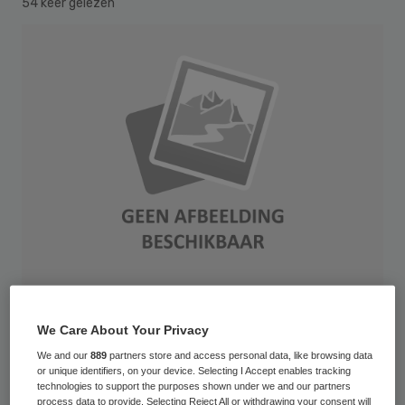
54 keer gelezen
Het Slingeland Ziekenhuis in Doetinchem en
We Care About Your Privacy
Streekziekenhuis Koningin Beatrix in
We and our
889
partners store and access personal data, like browsing data
or unique identifiers, on your device. Selecting I Accept enables tracking
Winterswijk zien af van een fusie. In een
technologies to support the purposes shown under we and our partners
process data to provide. Selecting Reject All or withdrawing your consent will