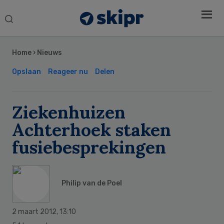
Search
this
Secondary
website
Sidebar
Home
›
Nieuws
Opslaan
Reageer nu
Delen
Ziekenhuizen
Achterhoek staken
fusiebesprekingen
Philip van de Poel
2 maart 2012
,
13:10