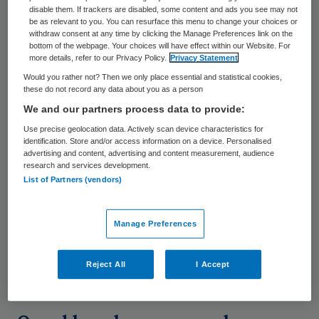
gezamenlijke persverklaring laten de twee
disable them. If trackers are disabled, some content and ads you see may not
be as relevant to you. You can resurface this menu to change your choices or
ziekenhuizen weten in goed overleg
withdraw consent at any time by clicking the Manage Preferences link on the
besloten te hebben om de gesprekken over
bottom of the webpage. Your choices will have effect within our Website. For
more details, refer to our Privacy Policy.
Privacy Statement
samenwerking op dit moment te beëindigen.
Would you rather not? Then we only place essential and statistical cookies,
these do not record any data about you as a person
Het besluit volgt op intensieve gesprekken
We and our partners process data to provide:
die de twee ziekenhuizen de afgelopen
Use precise geolocation data. Actively scan device characteristics for
identification. Store and/or access information on a device. Personalised
weken hebben gevoerd. Tijdens deze
advertising and content, advertising and content measurement, audience
gesprekken hebben de ziekenhuizen een
research and services development.
List of Partners (vendors)
eventueel samengaan beoordeeld op de
financiële gevolgen en de consequenties
Manage Preferences
voor de inwoners van de regio. Hierbij zijn
verschillende locatievarianten ter tafel
Reject All
I Accept
gekomen.