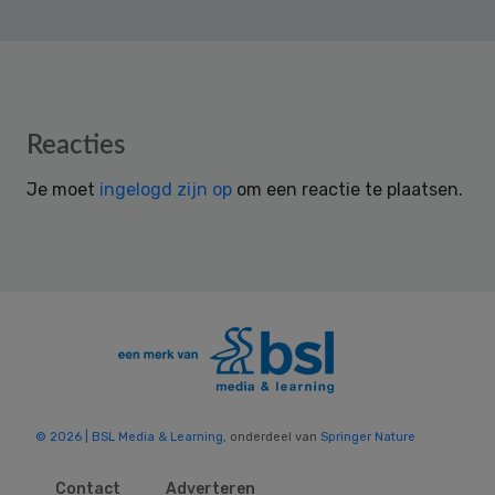
Reader
Reacties
Interactions
Je moet
ingelogd zijn op
om een reactie te plaatsen.
© 2026 | BSL Media & Learning
, onderdeel van
Springer Nature
Contact
Adverteren