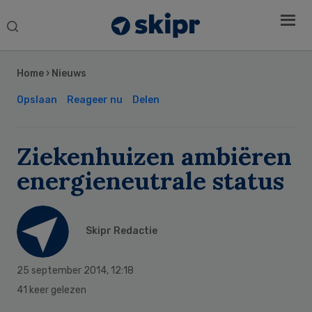
Search
this
Secondary
website
Sidebar
Home
›
Nieuws
Opslaan
Reageer nu
Delen
Ziekenhuizen ambiëren
energieneutrale status
Skipr Redactie
25 september 2014
,
12:18
41 keer gelezen