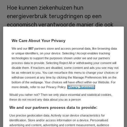
Hoe kunnen ziekenhuizen hun
energieverbruik terugdringen op een
economisch verantwoorde manier die ook
nog eens past bij de organisatiedoelen?
We Care About Your Privacy
Daarover gaat The Renewable Energy
We and our
887
partners store and access personal data, like browsing data
Guide for European Hospitals. De gids is
or unique identifiers, on your device. Selecting I Accept enables tracking
bedoeld voor bestuurders van ziekenhuizen
technologies to support the purposes shown under we and our partners
process data to provide. Selecting Reject All or withdrawing your consent will
en gaat in op in op factoren die het gebruik
disable them. If trackers are disabled, some content and ads you see may not
be as relevant to you. You can resurface this menu to change your choices or
van hernieuwbare energie beïnvloeden en
withdraw consent at any time by clicking the Manage Preferences link on the
bottom of the webpage. Your choices will have effect within our Website. For
de drempels die er zijn om te investeren.
more details, refer to our Privacy Policy.
Privacy Statement
Would you rather not? Then we only place essential and statistical cookies,
Bovendien biedt
de handleiding
kaders en
these do not record any data about you as a person
checklijsten om mogelijke
We and our partners process data to provide:
energiebesparingen in een zorginstelling in
Use precise geolocation data. Actively scan device characteristics for
identification. Store and/or access information on a device. Personalised
kaart te brengen.
advertising and content, advertising and content measurement, audience