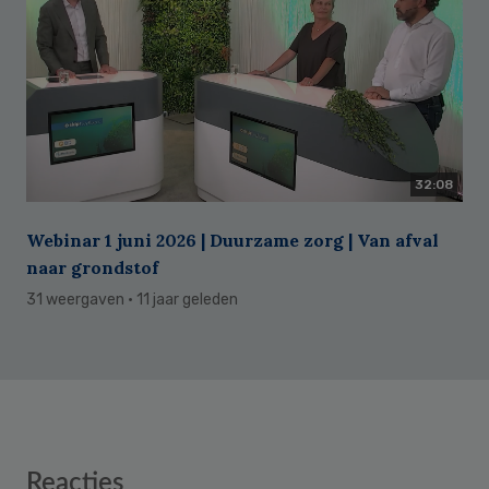
32:08
Webinar 1 juni 2026 | Duurzame zorg | Van afval
naar grondstof
31 weergaven
· 11 jaar geleden
Reader
Reacties