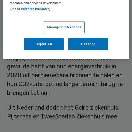
research and services development.
List of Partners (vendors)
CO2-uistoot
Manage Preferences
De handleiding is het resultaat van het
zogenaamde
RES-Hospitals project
, waarin
Reject All
I Accept
twintig Europese ziekenhuizen de
mogelijkheden onderzochten om in ieder
geval de helft van hun energieverbruik in
2020 uit hernieuwbare bronnen te halen en
hun CO2-uitstoot op lange termijn terug te
brengen tot nul.
Uit Nederland deden het Gelre ziekenhuis,
Rijnstate en TweeSteden Ziekenhuis mee.