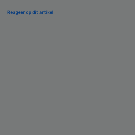
Reageer op dit artikel
Primary
Sidebar