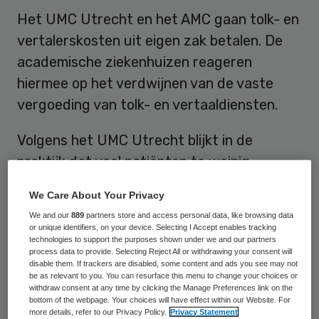
Het UMC Utrecht en het AMC gaan tolk- en
vertalerskosten uit eigen zak betalen. De
academische ziekenhuizen reageren
hiermee op het verdwijnen van de vaste
vergoeding van tolk- en vertaaldiensten.
Volgens het UMC Utrecht blijkt in de
praktijk dat veel patiënten te weinig
Nederlands spreken om duidelijk te kunnen
We Care About Your Privacy
maken wat er aan de hand is. Zo lopen ze
We and our
889
partners store and access personal data, like browsing data
het risico geen goede zorg te krijgen. Om
or unique identifiers, on your device. Selecting I Accept enables tracking
technologies to support the purposes shown under we and our partners
die reden neemt het UMC Utrecht deze
process data to provide. Selecting Reject All or withdrawing your consent will
disable them. If trackers are disabled, some content and ads you see may not
kosten voortaan voor eigen rekening.
be as relevant to you. You can resurface this menu to change your choices or
withdraw consent at any time by clicking the Manage Preferences link on the
bottom of the webpage. Your choices will have effect within our Website. For
Onbekende talen
more details, refer to our Privacy Policy.
Privacy Statement