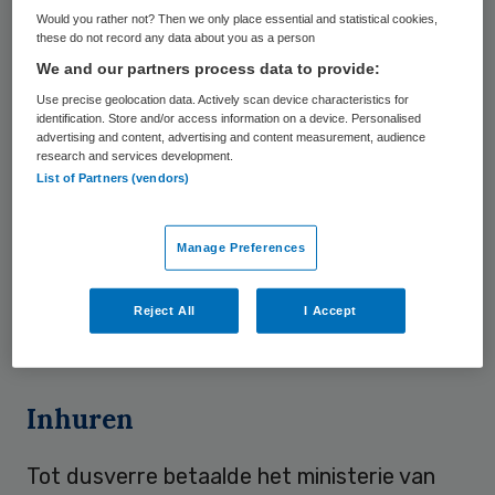
Would you rather not? Then we only place essential and statistical cookies,
these do not record any data about you as a person
Het UMC Utrecht is om en nabij de
We and our partners process data to provide:
honderdduizend euro per jaar kwijt aan
Use precise geolocation data. Actively scan device characteristics for
tolken en vertalers. Die werken samen een
identification. Store and/or access information on a device. Personalised
advertising and content, advertising and content measurement, audience
kleine duizend uur om zorgverleners en
research and services development.
patiënten voor elkaar verstaanbaar te
List of Partners (vendors)
maken. Daarbij gaat het ondermeer om
Turks, Pools of Marokkaans, maar ook om
Manage Preferences
onbekende talen zoals Oromo, Tigrinia of
Karen. In totaal betreft het bij het UMC
Reject All
I Accept
Utrecht 57 talen.
Inhuren
Tot dusverre betaalde het ministerie van