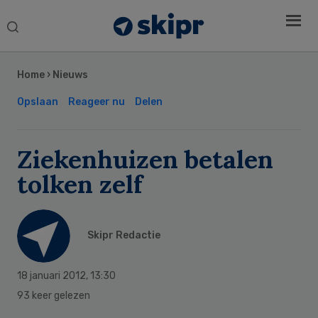
Search
this
Secondary
website
Sidebar
Home
›
Nieuws
Opslaan
Reageer nu
Delen
Ziekenhuizen betalen
tolken zelf
Skipr Redactie
18 januari 2012
,
13:30
93 keer gelezen