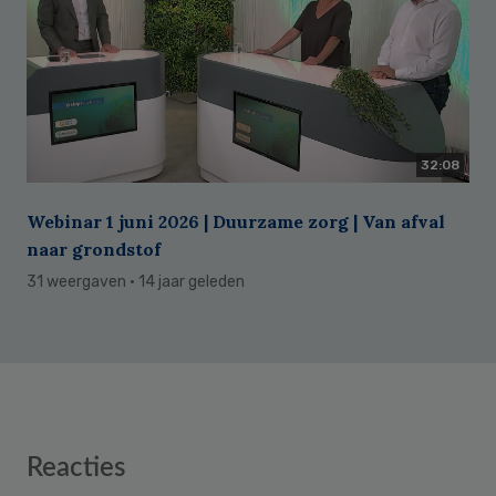
32:08
Webinar 1 juni 2026 | Duurzame zorg | Van afval
naar grondstof
31 weergaven
· 14 jaar geleden
Reader
Reacties
Interactions