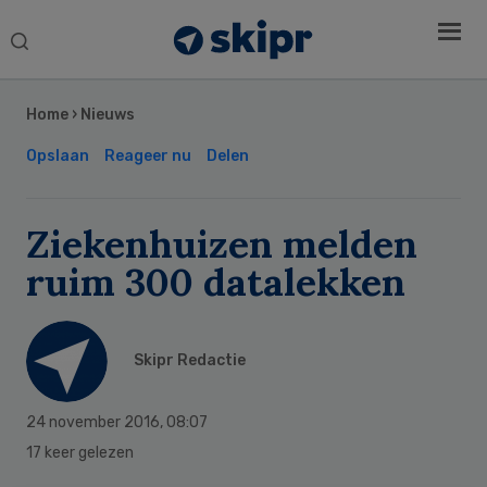
Search
this
Secondary
website
Sidebar
Home
›
Nieuws
Opslaan
Reageer nu
Delen
Ziekenhuizen melden
ruim 300 datalekken
Skipr Redactie
24 november 2016
,
08:07
17 keer gelezen