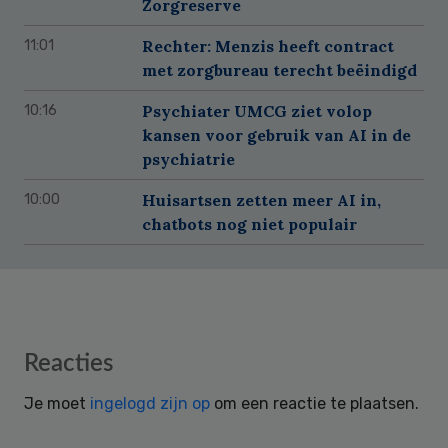
Zorgreserve
Rechter: Menzis heeft contract
11:01
met zorgbureau terecht beëindigd
Psychiater UMCG ziet volop
10:16
kansen voor gebruik van AI in de
psychiatrie
Huisartsen zetten meer AI in,
10:00
chatbots nog niet populair
Reader
Reacties
Interactions
Je moet
ingelogd zijn op
om een reactie te plaatsen.