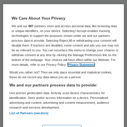
Sinds 1 januari hebben ziekenhuizen melding
gemaakt van 304 datalekken. Dat bevestigt
We Care About Your Privacy
de Autoriteit Persoonsgegevens
We and our
887
partners store and access personal data, like browsing data
or unique identifiers, on your device. Selecting I Accept enables tracking
donderdag na berichtgeving in Trouw.
technologies to support the purposes shown under we and our partners
process data to provide. Selecting Reject All or withdrawing your consent will
disable them. If trackers are disabled, some content and ads you see may not
Om hoeveel ziekenhuizen het gaat en om
be as relevant to you. You can resurface this menu to change your choices or
wat voor soort meldingen, kan de Autoriteit
withdraw consent at any time by clicking the Manage Preferences link on the
bottom of the webpage. Your choices will have effect within our Website. For
Persoonsgegevens niet zeggen, omdat dan
more details, refer to our Privacy Policy.
Privacy Statement
herleidbaar zou zijn bij welk ziekenhuis er
Would you rather not? Then we only place essential and statistical cookies,
these do not record any data about you as a person
sprake is geweest van een datalek.
We and our partners process data to provide:
Use precise geolocation data. Actively scan device characteristics for
Organisaties die omgaan met
identification. Store and/or access information on a device. Personalised
persoonsgegevens, zoals ziekenhuizen,
advertising and content, advertising and content measurement, audience
research and services development.
scholen en telecombedrijven, zijn sinds
List of Partners (vendors)
begin dit jaar verplicht om het te melden als