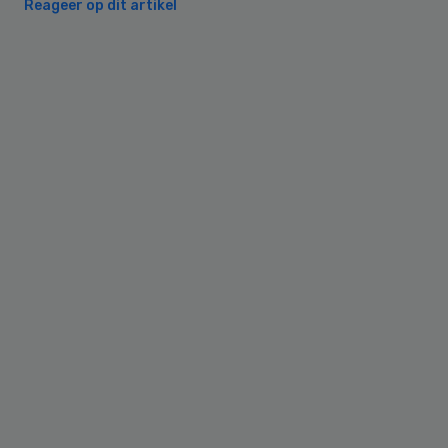
Reageer op dit artikel
Primary
Sidebar