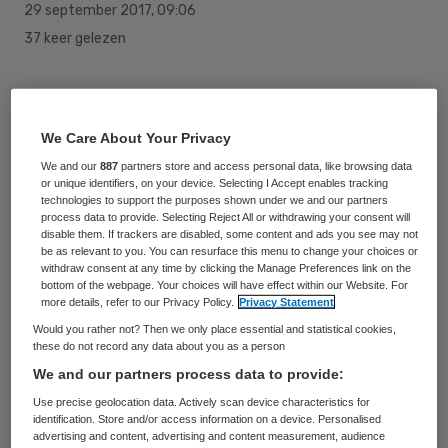
29 september 2017
,
09:06
37 keer gelezen
De stichting Samenwerkende Rijnmond
Ziekenhuizen (SRZ) heeft een regionaal
We Care About Your Privacy
convenant voor samenwerken en samen
We and our
887
partners store and access personal data, like browsing data
opleiden gesloten. Met een gezamenlijk
or unique identifiers, on your device. Selecting I Accept enables tracking
technologies to support the purposes shown under we and our partners
arbeidsmarktbeleid willen de deelnemende
process data to provide. Selecting Reject All or withdrawing your consent will
disable them. If trackers are disabled, some content and ads you see may not
ziekenhuizen ervoor zorgen dat personeel
be as relevant to you. You can resurface this menu to change your choices or
withdraw consent at any time by clicking the Manage Preferences link on the
daar beschikbaar is waar het nodig is.
bottom of the webpage. Your choices will have effect within our Website. For
more details, refer to our Privacy Policy.
Privacy Statement
Tot de stichting behoren het Erasmus MC,
Would you rather not? Then we only place essential and statistical cookies,
these do not record any data about you as a person
Franciscus Gasthuis en Vlietland,
We and our partners process data to provide:
Havenziekenhuis, IJsselland Ziekenhuis,
Use precise geolocation data. Actively scan device characteristics for
Ikazia Ziekenhuis, Maasstad Ziekenhuis, Het
identification. Store and/or access information on a device. Personalised
advertising and content, advertising and content measurement, audience
Oogziekenhuis Rotterdam, Rijndam