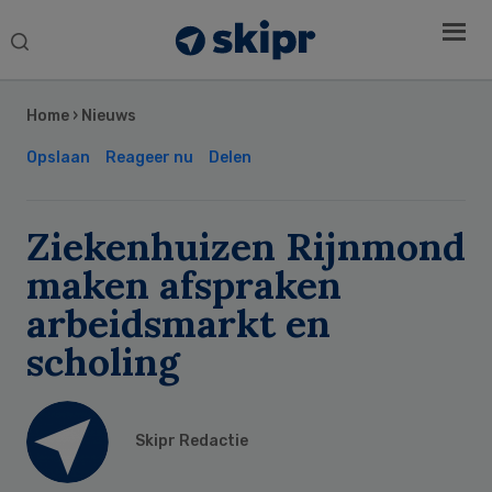
Search
this
Secondary
website
Sidebar
Home
›
Nieuws
Opslaan
Reageer nu
Delen
Ziekenhuizen Rijnmond
maken afspraken
arbeidsmarkt en
scholing
Skipr Redactie