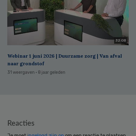
32:08
Webinar 1 juni 2026 | Duurzame zorg | Van afval
naar grondstof
31 weergaven
· 8 jaar geleden
Reader
Reacties
Interactions
Je moet
ingelogd zijn op
om een reactie te plaatsen.