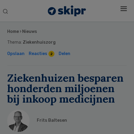
Search
this
Secondary
website
Sidebar
Home
›
Nieuws
Thema:
Ziekenhuiszorg
Opslaan
Reacties
Delen
2
Ziekenhuizen besparen
honderden miljoenen
bij inkoop medicijnen
Frits Baltesen