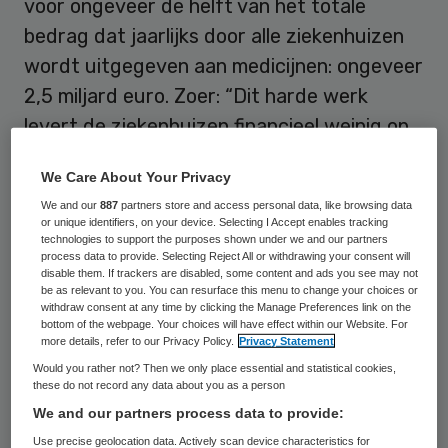
voor ongeveer de helft van het totale
bedrag dat jaarlijks door alle ziekenhuizen
wordt uitgegeven aan medicijnen: ongeveer
2,5 miljard euro. Zoer: “Dit harde werk
levert de ziekenhuizen financieel weinig op.
Er is geen erkenning dat we hiervoor extra
We Care About Your Privacy
kosten maken. We worden te weinig
We and our
887
partners store and access personal data, like browsing data
gewaardeerd. Als we dit model overeind
or unique identifiers, on your device. Selecting I Accept enables tracking
technologies to support the purposes shown under we and our partners
willen houden, moet er iets veranderen. Dit
process data to provide. Selecting Reject All or withdrawing your consent will
model is niet duurzaam.”
disable them. If trackers are disabled, some content and ads you see may not
be as relevant to you. You can resurface this menu to change your choices or
withdraw consent at any time by clicking the Manage Preferences link on the
bottom of the webpage. Your choices will have effect within our Website. For
Geen geld
more details, refer to our Privacy Policy.
Privacy Statement
Would you rather not? Then we only place essential and statistical cookies,
these do not record any data about you as a person
Zoer vermoedt dat veel andere
We and our partners process data to provide:
ziekenhuizen niet zoveel werk maken van
Use precise geolocation data. Actively scan device characteristics for