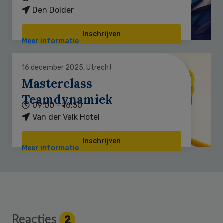
Den Dolder
Inschrijven
Meer informatie
16 december 2025, Utrecht
Masterclass
Teamdynamiek
09:00 - 16:30
Van der Valk Hotel
Inschrijven
Meer informatie
Reader
Reacties
2