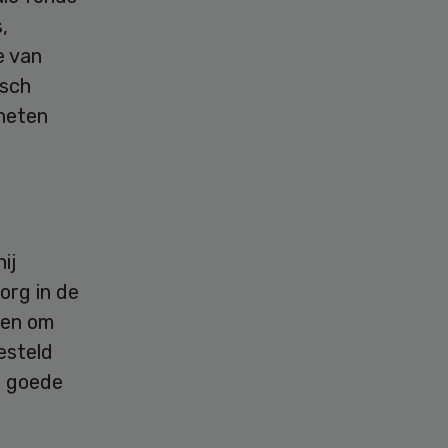
,
e van
isch
eheten
ij
org in de
ben om
esteld
n goede