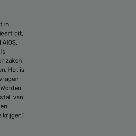
t in
eert dit,
l AIOS,
is
or zaken
n. Het is
 vragen
. Worden
stal’ van
den
krijgen.”