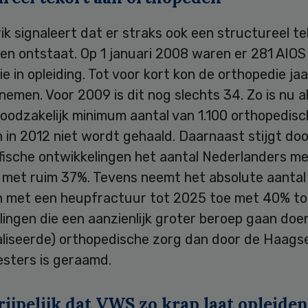
k signaleert dat er straks ook een structureel t
n ontstaat. Op 1 januari 2008 waren er 281 AIOS 
e in opleiding. Tot voor kort kon de orthopedie jaa
emen. Voor 2009 is dit nog slechts 34. Zo is nu al
oodzakelijk minimum aantal van 1.100 orthopedisc
 in 2012 niet wordt gehaald. Daarnaast stijgt doo
ische ontwikkelingen het aantal Nederlanders me
 met ruim 37%. Tevens neemt het absolute aantal
n met een heupfractuur tot 2025 toe met 40% to
ingen die een aanzienlijk groter beroep gaan doe
aliseerde) orthopedische zorg dan door de Haags
sters is geraamd.
ijpelijk dat VWS zo krap laat opleiden