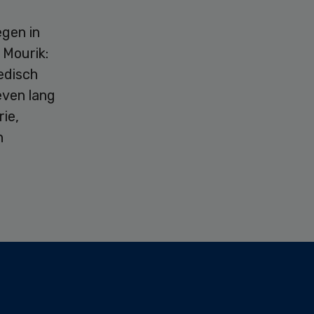
egen in
 Mourik:
edisch
leven lang
rie,
n