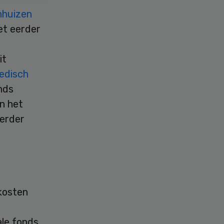
nhuizen
iet eerder
it
edisch
nds
n het
verder
kosten
ale fonds