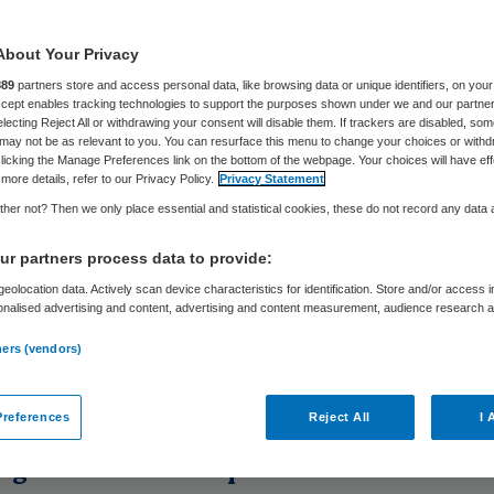
About Your Privacy
Ingrid Grutters
15 januari 2009
,
16:48
32 keer gelezen
889
partners store and access personal data, like browsing data or unique identifiers, on your
Accept enables tracking technologies to support the purposes shown under we and our partne
electing Reject All or withdrawing your consent will disable them. If trackers are disabled, so
may not be as relevant to you. You can resurface this menu to change your choices or withd
aker weigeren ziekenhuizen de opleidingskosten 
licking the Manage Preferences link on the bottom of the webpage. Your choices will have eff
more details, refer to our Privacy Policy.
Privacy Statement
en in opleiding (AIO’s) te betalen. Ziekenhuizen g
her not? Then we only place essential and statistical cookies, these do not record any data
roken financiële vergoeding voor het dichten van
r partners process data to provide:
 begroting. Het gaat om “tientallen miljoenen eur
eolocation data. Actively scan device characteristics for identification. Store and/or access 
oor de bijna 5000 AIO’s. Dit stelt Jan van Mourik
onalised advertising and content, advertising and content measurement, audience research 
voorzitter van de Nederlandse Orthopaedische V
.
ners (vendors)
zijn jaarrede vrijdag 16 januari tijdens het Orthop
res in Rosmalen.
references
Reject All
I 
ageert verbaasd op kritiek