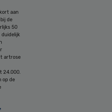
ekort aan
bij de
rlijks 50
 duidelijk
h
r
t artrose
t 24.000.
n op de
e
’