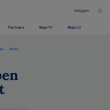
Searc
Inloggen
this
websit
Partners
Skipr
99
Skipr
22
Primary
Sidebar
en
Print
pen
t