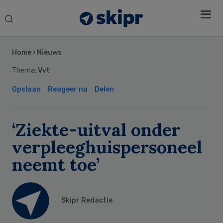
Search
this
Secondary
website
Sidebar
Home
›
Nieuws
Thema:
Vvt
Opslaan
Reageer nu
Delen
‘Ziekte-uitval onder
verpleeghuispersoneel
neemt toe’
Skipr Redactie