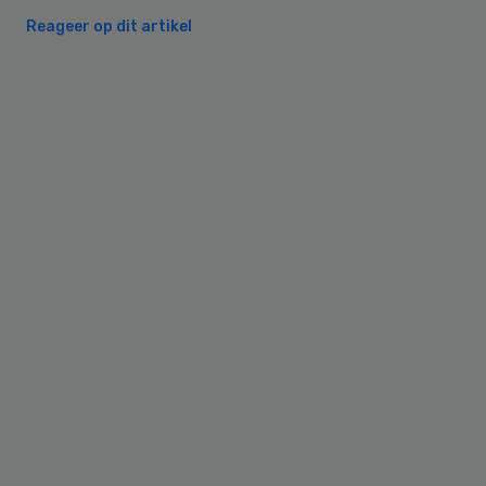
Reageer op dit artikel
Primary
Sidebar