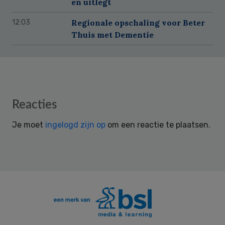
en uitlegt
Regionale opschaling voor Beter
12:03
Thuis met Dementie
Reader
Reacties
Interactions
Je moet
ingelogd zijn op
om een reactie te plaatsen.