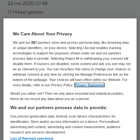
22 mei 2020
,
07:48
1774 keer gelezen
Nu mensen die in de zorg werken zich
We Care About Your Privacy
makkelijker kunnen laten testen op het
We and our
887
partners store and access personal data, like browsing data
coronavirus, piekt het ziekteverzuim onder
or unique identifiers, on your device. Selecting I Accept enables tracking
personeel in verpleeghuizen. Steeds meer
technologies to support the purposes shown under we and our partners
process data to provide. Selecting Reject All or withdrawing your consent will
zorgprofessional testen positief en moeten
disable them. If trackers are disabled, some content and ads you see may not
be as relevant to you. You can resurface this menu to change your choices or
thuisblijven totdat ze beter zijn.
withdraw consent at any time by clicking the Manage Preferences link on the
bottom of the webpage. Your choices will have effect within our Website. For
more details, refer to our Privacy Policy.
Privacy Statement
Daardoor is er een tekort aan
Would you rather not? Then we only place essential and statistical cookies,
these do not record any data about you as a person
zorgmedewerkers, zegt Conny Helder van
We and our partners process data to provide:
branchevereniging van
Use precise geolocation data. Actively scan device characteristics for
zorgorganisaties ActiZ in De Telegraaf.
identification. Store and/or access information on a device. Personalised
advertising and content, advertising and content measurement, audience
research and services development.
Tijdens de eerste corona-uitbraak in maart
List of Partners (vendors)