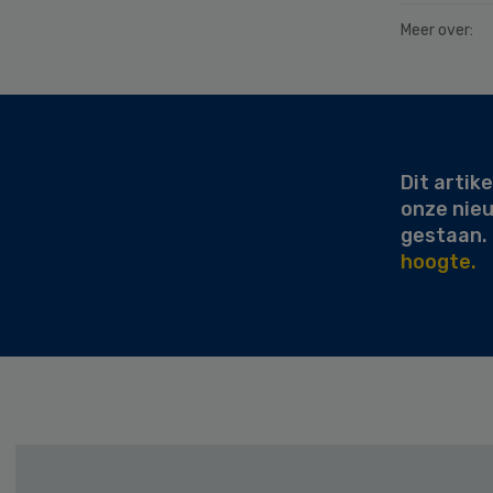
Meer over:
Secondary
Sidebar
Dit artike
onze nie
gestaan.
hoogte.