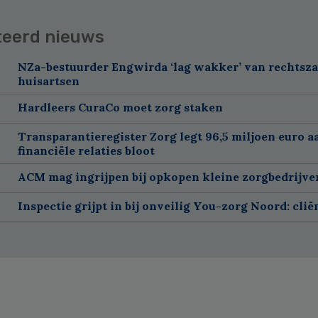
teerd nieuws
NZa-bestuurder Engwirda ‘lag wakker’ van rechtsz
huisartsen
Hardleers CuraCo moet zorg staken
Transparantieregister Zorg legt 96,5 miljoen euro a
financiële relaties bloot
ACM mag ingrijpen bij opkopen kleine zorgbedrijve
Inspectie grijpt in bij onveilig You-zorg Noord: cli