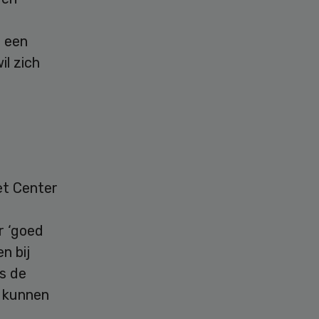
r een
il zich
et Center
r ‘goed
n bij
s de
e kunnen