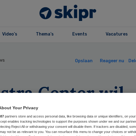
Video’s
Thema’s
Events
Vacatures
ws
Opslaan
Reageer nu
Del
lstra Center wil
vernance
About Your Privacy
887
partners store and access personal data, like browsing data or unique identifiers, on your
rbeteren
Accept enables tracking technologies to support the purposes shown under we and our partne
electing Reject All or withdrawing your consent will disable them. If trackers are disabled, so
may not be as relevant to you. You can resurface this menu to change your choices or withd