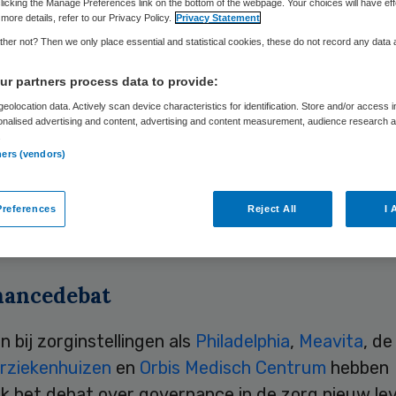
licking the Manage Preferences link on the bottom of the webpage. Your choices will have eff
more details, refer to our Privacy Policy.
Privacy Statement
her not? Then we only place essential and statistical cookies, these do not record any data
Skipr Redactie
2 juni 2009
,
13:52
31 keer gelezen
r partners process data to provide:
eolocation data. Actively scan device characteristics for identification. Store and/or access 
onalised advertising and content, advertising and content measurement, audience research 
president Balkenende opent donderdag 4 juni het 
.
ners (vendors)
r Public Control and Governance aan de Vrije Univ
 Zijlstra Center wil bijdragen aan de verbetering
oering van de overheid en sectoren als de zorg, o
references
Reject All
I 
uisvesting.
ancedebat
 bij zorginstellingen als
Philadelphia
,
Meavita
, de
erziekenhuizen
en
Orbis Medisch Centrum
hebben
jk het debat over governance in de zorg nieuw le