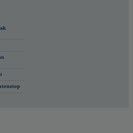
aak
an
n
ëntenstop