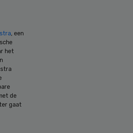
lstra
, een
ische
r het
an
lstra
e
bare
met de
ter gaat