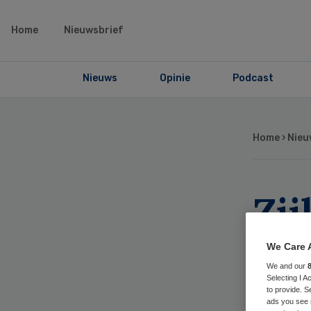
Home
Nieuwsbrief
Nieuws
Opinie
Podcast
Home
›
Nieu
Zij
go
We Care 
We and our
ve
Selecting I 
to provide. S
ads you see 