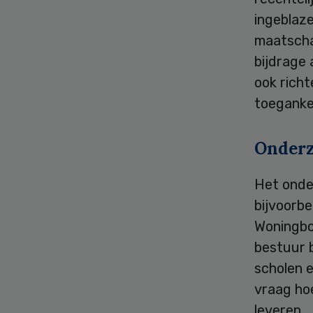
ingeblaze
maatschap
bijdrage 
ook richt
toegankel
Onderz
Het onde
bijvoorb
Woningbo
bestuur b
scholen 
vraag ho
leveren.