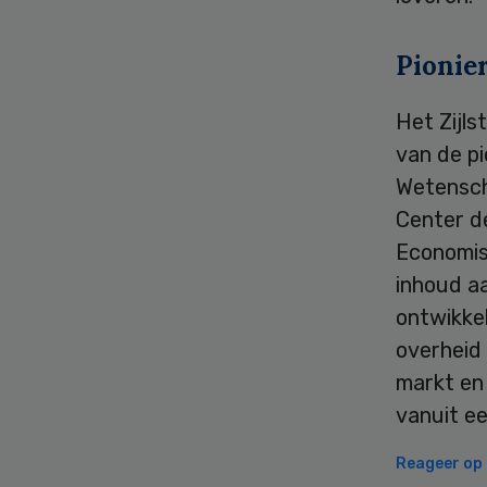
Pionie
Het Zijls
van de pi
Wetensch
Center de
Economis
inhoud aa
ontwikkel
overheid 
markt en 
vanuit ee
Reageer op d