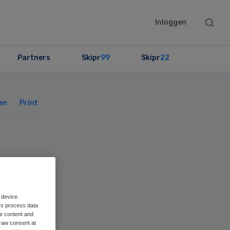
Searc
Inloggen
this
websit
Partners
Skipr
99
Skipr
22
Primary
Sidebar
en
Print
 device.
rs process data
me content and
raw consent at