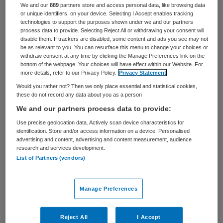
We and our
889
partners store and access personal data, like browsing data
Het zikavirus is nu ook in Zuid-Korea
or unique identifiers, on your device. Selecting I Accept enables tracking
technologies to support the purposes shown under we and our partners
opgedoken. Seoul heeft dinsdag het eerste
process data to provide. Selecting Reject All or withdrawing your consent will
disable them. If trackers are disabled, some content and ads you see may not
geval van het virus bevestigd. Het gaat om
be as relevant to you. You can resurface this menu to change your choices or
een 43-jarige man die tijdens zijn reis naar
withdraw consent at any time by clicking the Manage Preferences link on the
bottom of the webpage. Your choices will have effect within our Website. For
Brazilië besmet geraakt is, aldus het
more details, refer to our Privacy Policy.
Privacy Statement
nationale centrum voor gezondheidszorg.
Would you rather not? Then we only place essential and statistical cookies,
these do not record any data about you as a person
We and our partners process data to provide:
Het zikavirus is voor ongeboren baby’s en
Use precise geolocation data. Actively scan device characteristics for
zwangere vrouwen heel gevaarlijk. Keiharde
identification. Store and/or access information on a device. Personalised
advertising and content, advertising and content measurement, audience
wetenschappelijke bewijzen dat het virus
research and services development.
tot misvormde schedeltjes zou leiden, zijn
List of Partners (vendors)
er nog niet officieel, maar het staat vast
dat het zikavirus de placenta en het
Manage Preferences
zenuwstelsel kan beschadigen. Het kan tot
allerlei neurologische storingen leiden. Het
Reject All
I Accept