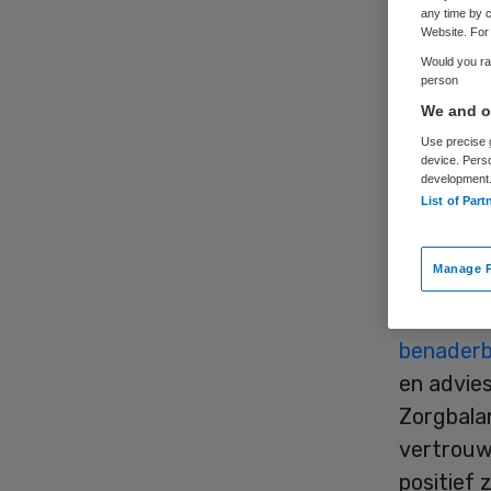
any time by c
Website. For 
Would you rat
person
We and ou
Use precise g
Tamara P
device. Pers
development
van oude
List of Part
Langdurig
Anja Sch
Manage P
“Tamara
benader
en advies
Zorgbalan
vertrouwe
positief 