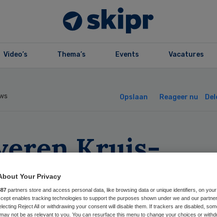
Video’s
Thema’s
Events
Vacatures
ws
Opslaan
Reageer nu
Del
veren Kruis-
ecteur gaat
About Your Privacy
rgbalans leiden
887
partners store and access personal data, like browsing data or unique identifiers, on your
Accept enables tracking technologies to support the purposes shown under we and our partne
electing Reject All or withdrawing your consent will disable them. If trackers are disabled, so
may not be as relevant to you. You can resurface this menu to change your choices or withd