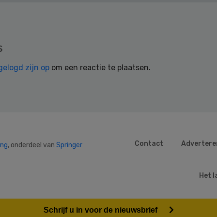
s
gelogd zijn op
om een reactie te plaatsen.
Contact
Advertere
ing
, onderdeel van
Springer
Het l
Schrijf u in voor de nieuwsbrief