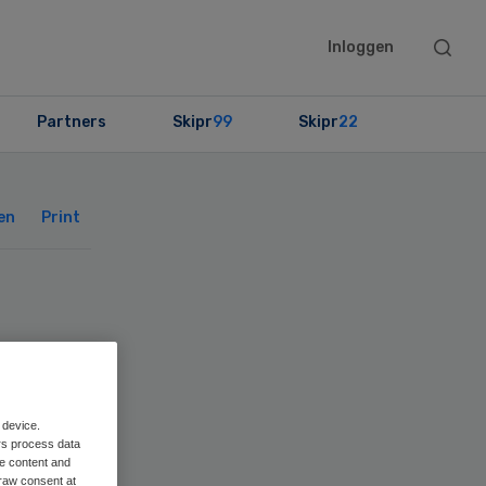
Searc
Inloggen
this
websit
Partners
Skipr
99
Skipr
22
Primary
Sidebar
en
Print
 device.
rs process data
me content and
raw consent at