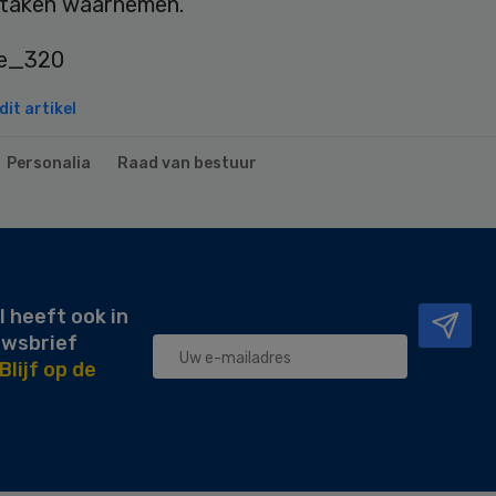
taken waarnemen.
it artikel
Personalia
Raad van bestuur
l heeft ook in
uwsbrief
Blijf op de