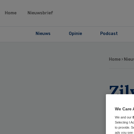
Home
Nieuwsbrief
Nieuws
Opinie
Podcast
Home
›
Nieu
Zil
dir
We Care 
Zo
We and our
Selecting I 
to provide. S
ads you see 