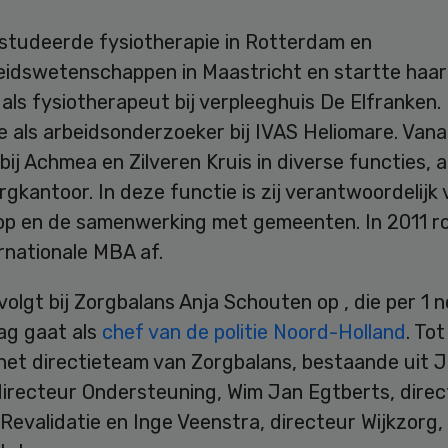
studeerde fysiotherapie in Rotterdam en
idswetenschappen in Maastricht en startte haar
als fysiotherapeut bij verpleeghuis De Elfranken.
e als arbeidsonderzoeker bij IVAS Heliomare. Van
 bij Achmea en Zilveren Kruis in diverse functies, a
orgkantoor. In deze functie is zij verantwoordelijk
op en de samenwerking met gemeenten. In 2011 r
rnationale MBA af.
volgt bij Zorgbalans Anja Schouten op , die per 1
ag gaat als
chef van de politie Noord-Holland
. Tot
het directieteam van Zorgbalans, bestaande uit J
directeur Ondersteuning, Wim Jan Egtberts, direc
evalidatie en Inge Veenstra, directeur Wijkzorg, 