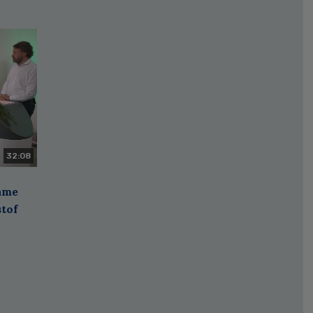
32:08
zame
stof