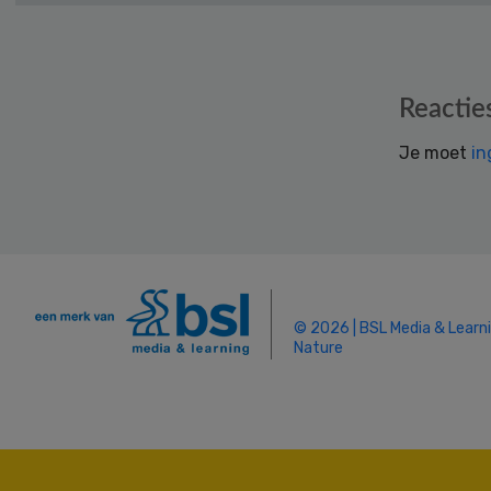
Reader
Reactie
Interactions
Je moet
in
© 2026 | BSL Media & Learn
Nature