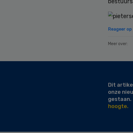
bestuurs
Reageer op d
Meer over:
Secondary
Sidebar
Dit artike
onze nie
gestaan.
hoogte.