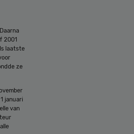
 Daarna
af 2001
ls laatste
 voor
ondde ze
 november
 1 januari
elle van
teur
alle