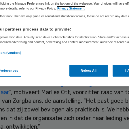
licking the Manage Preferences link on the bottom of the webpage. Your choices will have eff
more details, refer to our Privacy Policy.
Privacy Statement
her not? Then we only place essential and statistical cookies, these do not record any data
Skipr Redactie
2 november 2017
,
12:00
130 keer gelezen
r partners process data to provide:
eolocation data. Actively scan device characteristics for identification. Store and/or access 
ieterse wordt met ingang van 1 januari 2018 bes
onalised advertising and content, advertising and content measurement, audience research 
.
renzorgorganisatie Zorgbalans. De huidige direct
ners (vendors)
e Zorg bij Zilveren Kruis Zorgkantoor volgt in dez
outen op.
references
Reject All
I 
 heeft
kennis van de zorg, is strategisch sterk en 
baar
”, motiveert Marlies Ott, voorzitter raad van 
 van Zorgbalans, de aanstelling. “Het past goed bi
s dat zij zowel bevlogen als praktisch is. We hebb
n in dat de organisatie zich onder haar leiding v
zal ontwikkelen.”