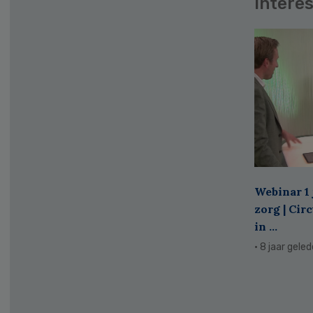
Interes
Webinar 1 
zorg | Cir
in ...
· 8 jaar gele