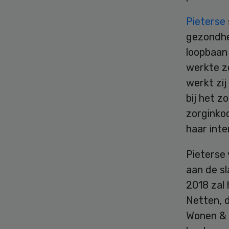
Pieterse
gezondhe
loopbaan 
werkte z
werkt zij
bij het z
zorginko
haar inte
Pieterse 
aan de sl
2018 zal 
Netten, 
Wonen & R