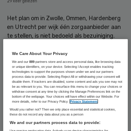
29 keer gelezen
Het plan om in Zwolle, Ommen, Hardenberg
en Utrecht per wijk één zorgaanbieder aan
te stellen, is niet bedoeld als bezuiniging.
Dat zegt Olivier Gerrits, directeur
zorginkoop van Zilveren Kruis tegenover
We Care About Your Privacy
RTV Oost. Volgens de zorgverzekeraar gaat
We and our
889
partners store and access personal data, like browsing data
or unique identifiers, on your device. Selecting I Accept enables tracking
het om de efficiëntie van de thuiszorg. Die
technologies to support the purposes shown under we and our partners
process data to provide. Selecting Reject All or withdrawing your consent will
zou groter zijn als er per wijk één
disable them. If trackers are disabled, some content and ads you see may not
be as relevant to you. You can resurface this menu to change your choices or
organisaties actief is.
withdraw consent at any time by clicking the Manage Preferences link on the
bottom of the webpage. Your choices will have effect within our Website. For
De plannen hebben deze week veel protest
more details, refer to our Privacy Policy.
Privacy Statement
Would you rather not? Then we only place essential and statistical cookies,
opgewekt. Huisartsen Utrecht Stad (HUS),
these do not record any data about you as a person
de organisatie van alle Utrechtse
We and our partners process data to provide:
huisartsen riep Zilveren Kruis Achmea in een
Use precise geolocation data. Actively scan device characteristics for