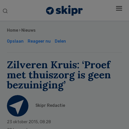
Search
this
Secondary
website
Sidebar
Home
›
Nieuws
Opslaan
Reageer nu
Delen
Zilveren Kruis: ‘Proef
met thuiszorg is geen
bezuiniging’
Skipr Redactie
23 oktober 2015
,
08:28