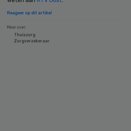
Reageer op dit artikel
Meer over:
Thuiszorg
Zorgverzekeraar
Primary
Sidebar