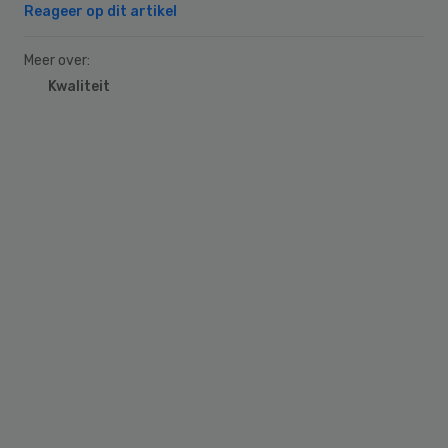
Reageer op dit artikel
Meer over:
Kwaliteit
Primary
Sidebar