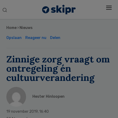
Search
this
Secondary
website
Sidebar
Home
›
Nieuws
Opslaan
Reageer nu
Delen
Zinnige zorg vraagt om
ontregeling én
cultuurverandering
Hester Hinloopen
19 november 2019
,
16:40