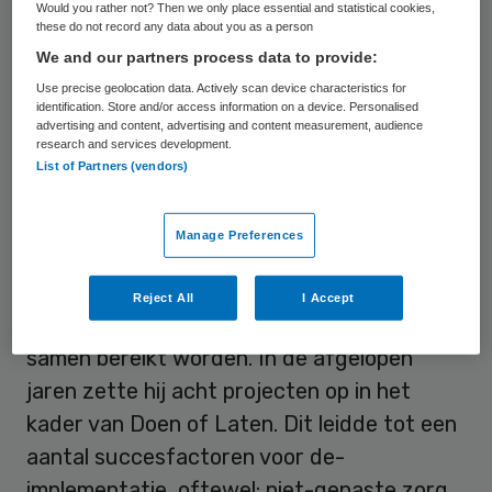
Would you rather not? Then we only place essential and statistical cookies,
these do not record any data about you as a person
We and our partners process data to provide:
Samenwerken is de key
Use precise geolocation data. Actively scan device characteristics for
identification. Store and/or access information on a device. Personalised
Om te komen tot meer zinnige zorg, is
advertising and content, advertising and content measurement, audience
research and services development.
volgens een aantal sprekers een
List of Partners (vendors)
cultuurverandering nodig. Tijn Kool,
programmaleider Doen of Laten IQ
Manage Preferences
healthcare bij het Radboudumc, stelt dat er
een nieuwe beweging op gang gebracht
Reject All
I Accept
moet worden. Deze kan volgens hem alleen
samen bereikt worden. In de afgelopen
jaren zette hij acht projecten op in het
kader van Doen of Laten. Dit leidde tot een
aantal succesfactoren voor de-
implementatie, oftewel: niet-gepaste zorg