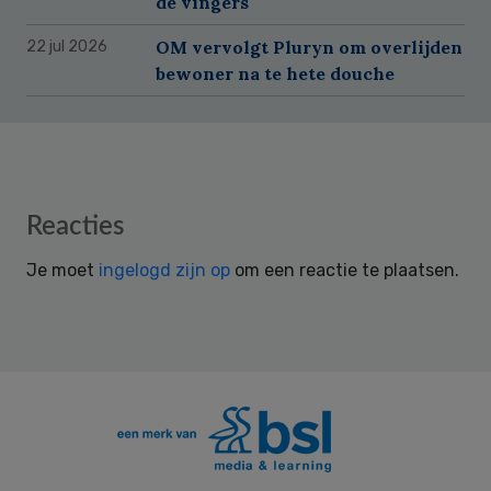
de vingers
OM vervolgt Pluryn om overlijden
22 jul 2026
bewoner na te hete douche
Reader
Reacties
Interactions
Je moet
ingelogd zijn op
om een reactie te plaatsen.