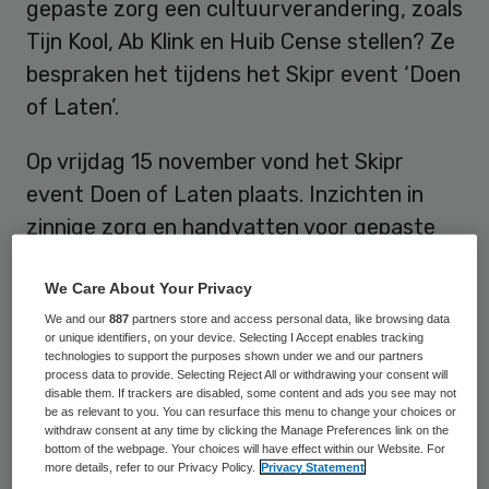
gepaste zorg een cultuurverandering, zoals
Tijn Kool, Ab Klink en Huib Cense stellen? Ze
bespraken het tijdens het Skipr event ‘Doen
of Laten’.
Op vrijdag 15 november vond het Skipr
event Doen of Laten plaats. Inzichten in
zinnige zorg en handvatten voor gepaste
zorg stonden centraal. 20 tot 30 procent
van de geleverde zorg in Nederland heeft
We Care About Your Privacy
beperkte of geen waarde voor de patiënt.
We and our
887
partners store and access personal data, like browsing data
or unique identifiers, on your device. Selecting I Accept enables tracking
Hoog tijd dus om eens kritisch te kijken
technologies to support the purposes shown under we and our partners
process data to provide. Selecting Reject All or withdrawing your consent will
naar de manier waarop de Nederlandse
disable them. If trackers are disabled, some content and ads you see may not
be as relevant to you. You can resurface this menu to change your choices or
zorg georganiseerd is. Wat is nu precies
withdraw consent at any time by clicking the Manage Preferences link on the
bottom of the webpage. Your choices will have effect within our Website. For
zinnige zorg en wat moeten we verstaan
more details, refer to our Privacy Policy.
Privacy Statement
onder niet-gepaste zorg?