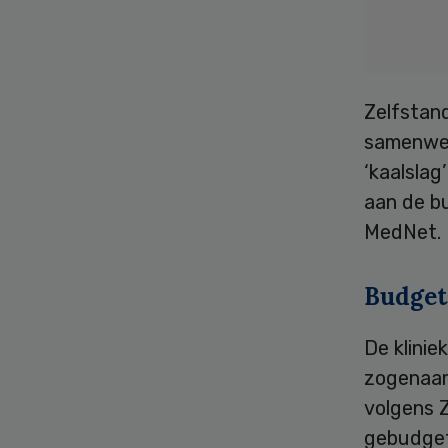
Zelfstand
samenwer
‘kaalslag
aan de b
MedNet.
Budget
De klini
zogenaam
volgens 
gebudget