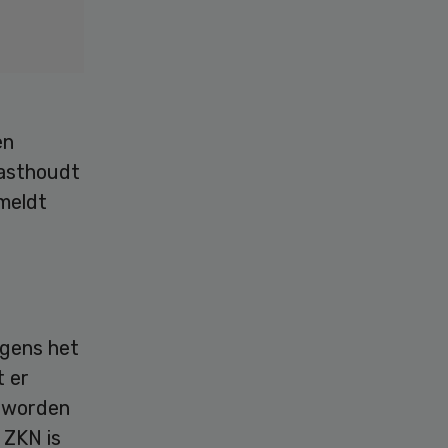
en
vasthoudt
meldt
lgens het
 er
n worden
 ZKN is