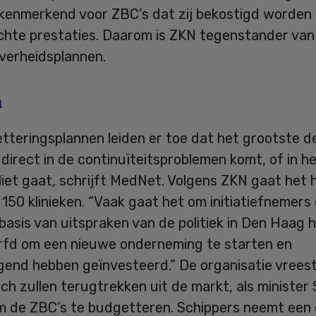
 kenmerkend voor ZBC’s dat zij bekostigd worden 
ichte prestaties. Daarom is ZKN tegenstander van
overheidsplannen.
n
tteringsplannen leiden er toe dat het grootste d
direct in de continuïteitsproblemen komt, of in h
lliet gaat, schrijft MedNet. Volgens ZKN gaat het 
150 klinieken. “Vaak gaat het om initiatiefnemers 
asis van uitspraken van de politiek in Den Haag 
fd om een nieuwe onderneming te starten en
agend hebben geïnvesteerd.” De organisatie vrees
ch zullen terugtrekken uit de markt, als minister
m de ZBC’s te budgetteren. Schippers neemt een d