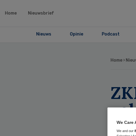
Home
Nieuwsbrief
Nieuws
Opinie
Podcast
Home
›
Nieu
ZKN
zel
We Care 
We and our
Selecting I 