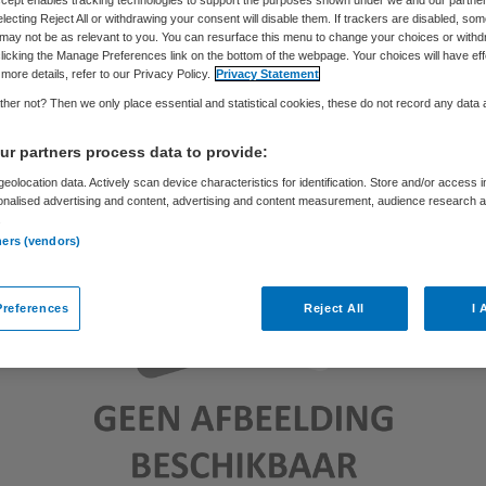
Skipr Redactie
7 december 2010
,
14:16
56 keer gelezen
electing Reject All or withdrawing your consent will disable them. If trackers are disabled, so
may not be as relevant to you. You can resurface this menu to change your choices or withd
licking the Manage Preferences link on the bottom of the webpage. Your choices will have eff
more details, refer to our Privacy Policy.
Privacy Statement
her not? Then we only place essential and statistical cookies, these do not record any data
r partners process data to provide:
eolocation data. Actively scan device characteristics for identification. Store and/or access 
onalised advertising and content, advertising and content measurement, audience research 
.
ners (vendors)
references
Reject All
I 