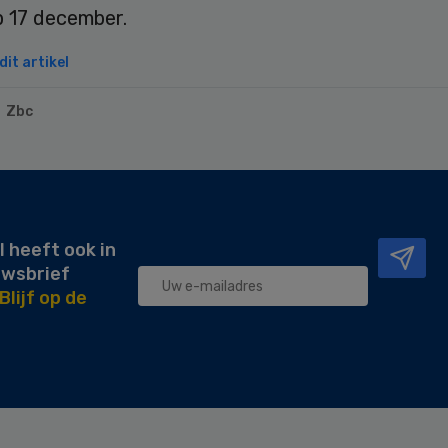
p 17 december.
it artikel
Zbc
l heeft ook in
uwsbrief
Blijf op de