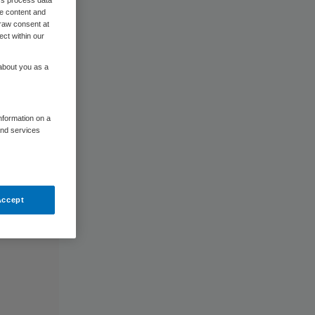
me content and
raw consent at
ect within our
 about you as a
information on a
and services
Accept