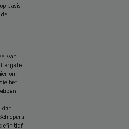
op basis
 de
eel van
et ergste
hier om
die het
hebben
t dat
 Schippers
efinitief