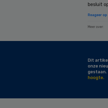
besluit o
Reageer op d
Meer over:
Secondary
Sidebar
Dit artike
onze nie
gestaan.
hoogte.