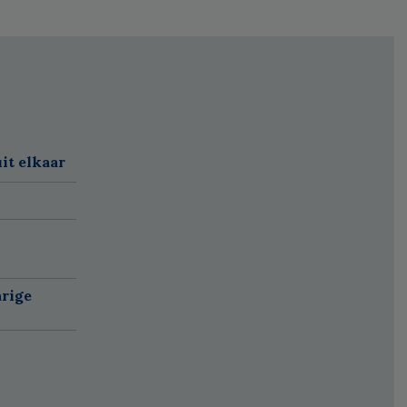
it elkaar
arige