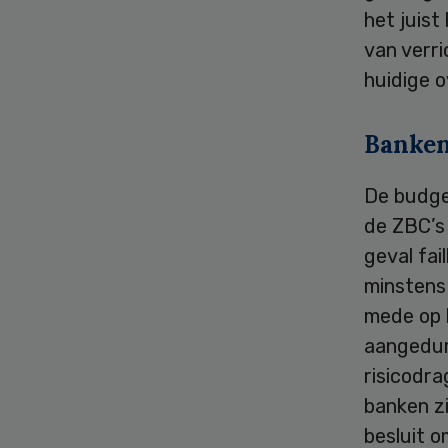
het juist
van verr
huidige 
Banke
De budge
de ZBC’s 
geval fai
minstens 
mede op b
aangedur
risicodr
banken zi
besluit o