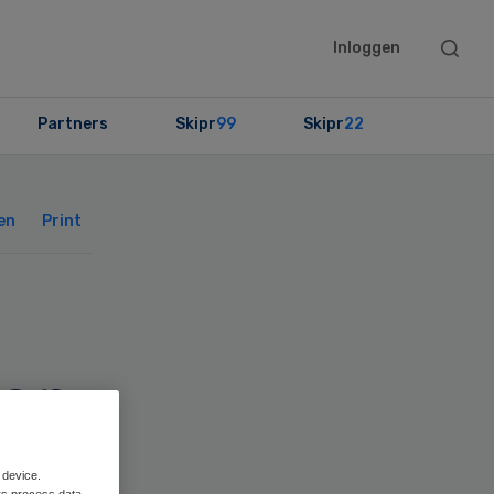
Searc
Inloggen
this
websit
Partners
Skipr
99
Skipr
22
Primary
Sidebar
en
Print
ken
 device.
rs process data