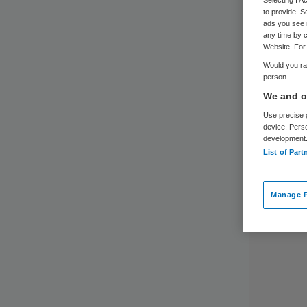
to provide. S
ads you see 
any time by c
Website. For 
Would you rat
person
We and ou
Use precise g
device. Pers
development
List of Part
Manage P