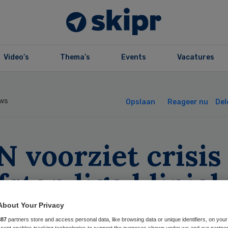
Video’s
Thema’s
Events
Vacatures
ws
Opslaan
Reageer nu
Del
 voorziet crisis
fstandige klinie
About Your Privacy
887
partners store and access personal data, like browsing data or unique identifiers, on your
Accept enables tracking technologies to support the purposes shown under we and our partne