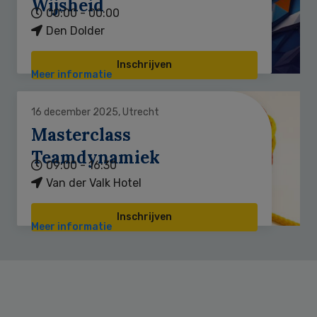
Wijsheid
00:00 - 00:00
Den Dolder
Inschrijven
Meer informatie
16 december 2025, Utrecht
Masterclass
Teamdynamiek
09:00 - 16:30
Van der Valk Hotel
Inschrijven
Meer informatie