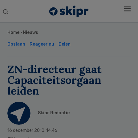
Search
this
Secondary
website
Sidebar
Home
›
Nieuws
Opslaan
Reageer nu
Delen
ZN-directeur gaat
Capaciteitsorgaan
leiden
Skipr Redactie
16 december 2010
,
14:46