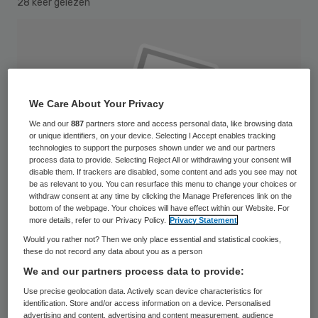
28 keer gelezen
We Care About Your Privacy
We and our
887
partners store and access personal data, like browsing data
or unique identifiers, on your device. Selecting I Accept enables tracking
technologies to support the purposes shown under we and our partners
process data to provide. Selecting Reject All or withdrawing your consent will
disable them. If trackers are disabled, some content and ads you see may not
be as relevant to you. You can resurface this menu to change your choices or
withdraw consent at any time by clicking the Manage Preferences link on the
bottom of the webpage. Your choices will have effect within our Website. For
more details, refer to our Privacy Policy.
Privacy Statement
Would you rather not? Then we only place essential and statistical cookies,
these do not record any data about you as a person
ZN-directeur Verzekeringen Theo
We and our partners process data to provide:
Hoppenbrouwers wordt op 1 januari
Use precise geolocation data. Actively scan device characteristics for
voorzitter van het Capaciteitsorgaan. Hij
identification. Store and/or access information on a device. Personalised
advertising and content, advertising and content measurement, audience