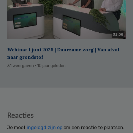
32:08
Webinar 1 juni 2026 | Duurzame zorg | Van afval
naar grondstof
31 weergaven
· 10 jaar geleden
Reader
Reacties
Interactions
Je moet
ingelogd zijn op
om een reactie te plaatsen.