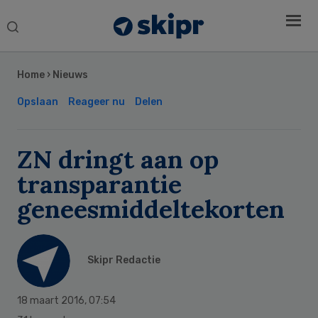
Search
this
Secondary
website
Sidebar
Home
›
Nieuws
Opslaan
Reageer nu
Delen
ZN dringt aan op
transparantie
geneesmiddeltekorten
Skipr Redactie
18 maart 2016
,
07:54