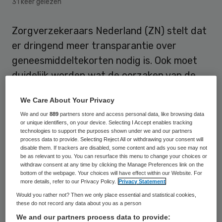
31 keer gelezen
Zorgverzekeraars Nederland (ZN) stelt dat
er dringend meer transparantie over
geneesmiddeltekorten nodig is. Ook moet
duidelijk worden wat de oorzaken van de
tekorten zijn. Alleen wanneer die
We Care About Your Privacy
transparantie er is, kunnen
We and our
889
partners store and access personal data, like browsing data
geneesmiddelentekorten worden
or unique identifiers, on your device. Selecting I Accept enables tracking
technologies to support the purposes shown under we and our partners
voorkomen en bestreden.
process data to provide. Selecting Reject All or withdrawing your consent will
disable them. If trackers are disabled, some content and ads you see may not
be as relevant to you. You can resurface this menu to change your choices or
“Vaak kunnen de zorgverzekeraars
withdraw consent at any time by clicking the Manage Preferences link on the
tekorten wel oplossen, maar soms schieten
bottom of the webpage. Your choices will have effect within our Website. For
more details, refer to our Privacy Policy.
Privacy Statement
onze mogelijkheden te kort”, constateert
Would you rather not? Then we only place essential and statistical cookies,
ZN-directeur Zorg Marianne Lensink.
these do not record any data about you as a person
“Dergelijke tekorten aan geneesmiddelen
We and our partners process data to provide: