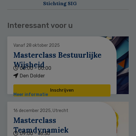
Stichting SIG
Interessant voor u
Vanaf 28 oktober 2025
Masterclass Bestuurlijke
Wijsheid
00:00 - 00:00
Den Dolder
Inschrijven
Meer informatie
16 december 2025, Utrecht
Masterclass
Teamdynamiek
09:00 - 16:30