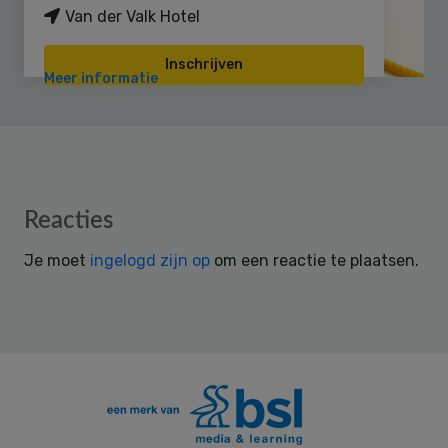
Van der Valk Hotel
Inschrijven
Meer informatie
Reader
Reacties
Interactions
Je moet
ingelogd zijn op
om een reactie te plaatsen.