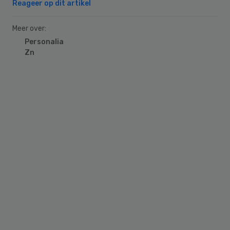
Reageer op dit artikel
Meer over:
Personalia
Zn
Primary
Sidebar