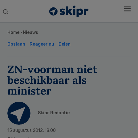
Search
this
Secondary
website
Sidebar
Home
›
Nieuws
Opslaan
Reageer nu
Delen
ZN-voorman niet
beschikbaar als
minister
Skipr Redactie
15 augustus 2012
,
18:00