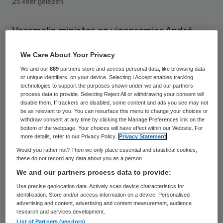
25 keer gelezen
Voormalig minister en vicepremier André
Rouvoet wil geen minister worden, mocht
We Care About Your Privacy
de ChristenUnie gaan regeren. Dat zegt hij
We and our
889
partners store and access personal data, like browsing data
in een interview met NU.nl.
or unique identifiers, on your device. Selecting I Accept enables tracking
technologies to support the purposes shown under we and our partners
process data to provide. Selecting Reject All or withdrawing your consent will
“Ik ben niet beschikbaar voor een
disable them. If trackers are disabled, some content and ads you see may not
be as relevant to you. You can resurface this menu to change your choices or
ministerschap”, aldus Rouvoet tegenover
withdraw consent at any time by clicking the Manage Preferences link on the
Nu.nl
. “Ik ben vorig jaar weloverwogen
bottom of the webpage. Your choices will have effect within our Website. For
more details, refer to our Privacy Policy.
Privacy Statement
weggegaan uit de politiek en vervul mijn
Would you rather not? Then we only place essential and statistical cookies,
huidige functie van voorzitter van
these do not record any data about you as a person
We and our partners process data to provide:
Zorgverzekeraars Nederland met heel veel
Use precise geolocation data. Actively scan device characteristics for
plezier. Er zijn genoeg mensen die het
identification. Store and/or access information on a device. Personalised
kunnen doen.”
advertising and content, advertising and content measurement, audience
research and services development.
List of Partners (vendors)