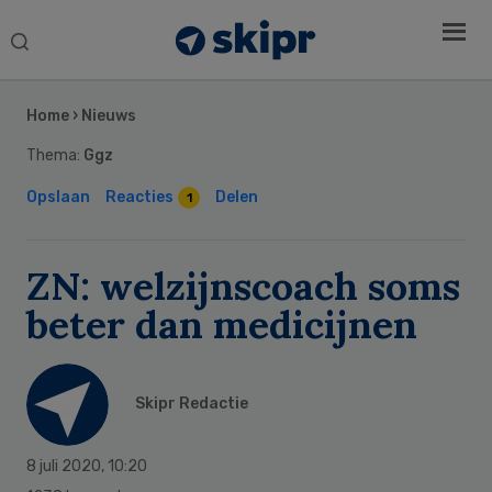
Search
this
Secondary
website
Sidebar
Home
›
Nieuws
Thema:
Ggz
Opslaan
Reacties
Delen
1
ZN: welzijnscoach soms
beter dan medicijnen
Skipr Redactie
8 juli 2020
,
10:20