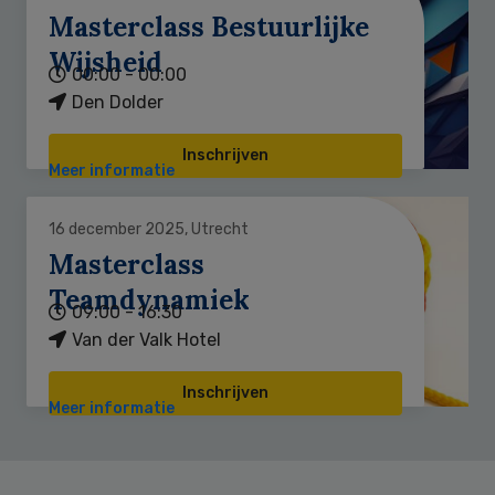
Masterclass Bestuurlijke
Wijsheid
00:00 - 00:00
Den Dolder
Inschrijven
Meer informatie
16 december 2025, Utrecht
Masterclass
Teamdynamiek
09:00 - 16:30
Van der Valk Hotel
Inschrijven
Meer informatie