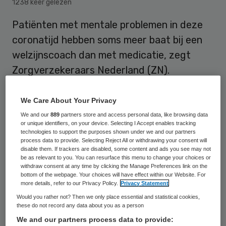
1238 keer gelezen
Patiënten met mentale problemen in deze
coronatijd hebben soms meer baat bij een
welzijnscoach dan met medicatie, zegt
Zorgverzekeraars Nederland (ZN).
We Care About Your Privacy
“In plaats van medicijnen voor te schrijven,
We and our
889
partners store and access personal data, like browsing data
kan de huisarts in bepaalde situaties deze
or unique identifiers, on your device. Selecting I Accept enables tracking
technologies to support the purposes shown under we and our partners
patiënten doorverwijzen naar een
process data to provide. Selecting Reject All or withdrawing your consent will
welzijnscoach. Dit wordt Welzijn op Recept
disable them. If trackers are disabled, some content and ads you see may not
be as relevant to you. You can resurface this menu to change your choices or
genoemd. Voor zorgprofessionals, sociaal
withdraw consent at any time by clicking the Manage Preferences link on the
bottom of the webpage. Your choices will have effect within our Website. For
werkers en beleidsmedewerkers bij
more details, refer to our Privacy Policy.
Privacy Statement
gemeenten, zijn daarover nu een
Would you rather not? Then we only place essential and statistical cookies,
these do not record any data about you as a person
infographic en Q&A beschikbaar.”
We and our partners process data to provide: