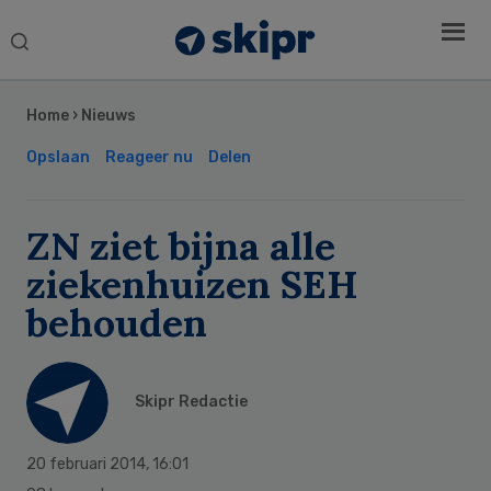
Search
this
Secondary
website
Sidebar
Home
›
Nieuws
Opslaan
Reageer nu
Delen
ZN ziet bijna alle
ziekenhuizen SEH
behouden
Skipr Redactie
20 februari 2014
,
16:01