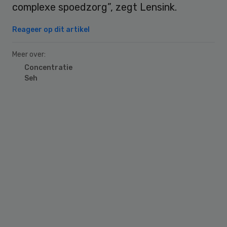
complexe spoedzorg”, zegt Lensink.
Reageer op dit artikel
Meer over:
Concentratie
Seh
Primary
Sidebar