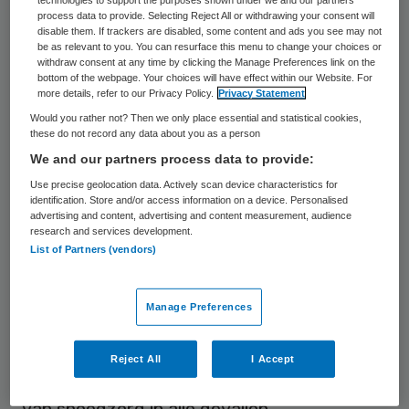
technologies to support the purposes shown under we and our partners
basisvoorziening tot een complete SEH met
process data to provide. Selecting Reject All or withdrawing your consent will
alle bijbehorende voorzieningen.
disable them. If trackers are disabled, some content and ads you see may not
be as relevant to you. You can resurface this menu to change your choices or
withdraw consent at any time by clicking the Manage Preferences link on the
Dat zegt Marianne Lensink, directeur Zorg
bottom of the webpage. Your choices will have effect within our Website. For
more details, refer to our Privacy Policy.
Privacy Statement
bij Zorgverzekeraars Nederland, in reactie
Would you rather not? Then we only place essential and statistical cookies,
op de recente ophef over plannen van de
these do not record any data about you as a person
zorgverzekeraars voor de concentratie van
We and our partners process data to provide:
complexe spoedeisende zorg. Volgens
Use precise geolocation data. Actively scan device characteristics for
identification. Store and/or access information on a device. Personalised
Lensink wordt in de media ten onrechte de
advertising and content, advertising and content measurement, audience
research and services development.
indruk gewekt dat veel ziekenhuizen hun
List of Partners (vendors)
SEH zullen kwijt raken. “Alleen in stedelijk
gebied, met veel ziekenhuizen relatief dicht
Manage Preferences
bij elkaar, kan het zijn dat niet meer ieder
ziekenhuis spoedzorg aanbiedt. Maar ook
Reject All
I Accept
dan is de goede en snelle bereikbaarheid
van spoedzorg in alle gevallen