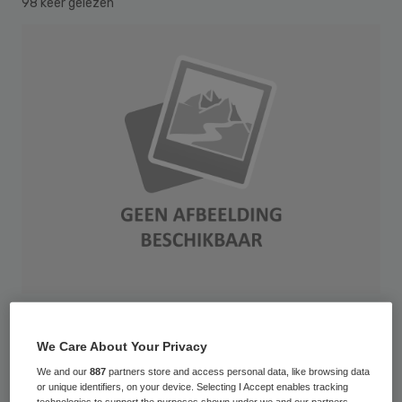
98 keer gelezen
Vrijwel alle ziekenhuizen zullen een afdeling
We Care About Your Privacy
spoedeisende hulp (SEH) behouden. Wel
We and our
887
partners store and access personal data, like browsing data
zullen de profielen uiteenlopen van een
or unique identifiers, on your device. Selecting I Accept enables tracking