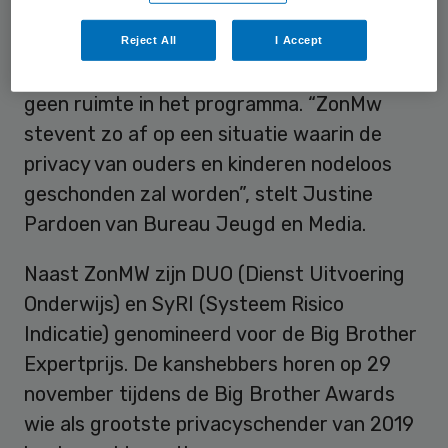
Volgens privacywaakhond Bits of Freedom
miskent ZonMW de risico’s op schadelijke
Reject All
I Accept
overheidsbemoeienis en is voor privacy
geen ruimte in het programma. “ZonMw
stevent zo af op een situatie waarin de
privacy van ouders en kinderen nodeloos
geschonden zal worden”, stelt Justine
Pardoen van Bureau Jeugd en Media.
Naast ZonMW zijn DUO (Dienst Uitvoering
Onderwijs) en SyRI (Systeem Risico
Indicatie) genomineerd voor de Big Brother
Expertprijs. De kanshebbers horen op 29
november tijdens de Big Brother Awards
wie als grootste privacyschender van 2019