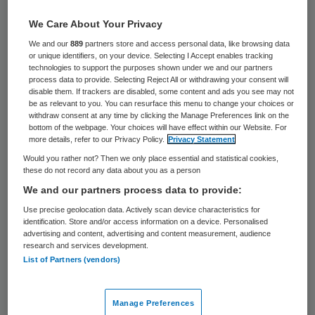
101 keer gelezen
We Care About Your Privacy
ZonMW, de subsidieverstrekker voor
We and our
889
partners store and access personal data, like browsing data
or unique identifiers, on your device. Selecting I Accept enables tracking
zorgonderzoek, is genomineerd voor de Big
technologies to support the purposes shown under we and our partners
process data to provide. Selecting Reject All or withdrawing your consent will
Brother Expertprijs. De prijs wordt ieder
disable them. If trackers are disabled, some content and ads you see may not
jaar door Bits of Freedom uitgereikt aan de
be as relevant to you. You can resurface this menu to change your choices or
withdraw consent at any time by clicking the Manage Preferences link on the
grootste privacyschender.
bottom of the webpage. Your choices will have effect within our Website. For
more details, refer to our Privacy Policy.
Privacy Statement
Would you rather not? Then we only place essential and statistical cookies,
ZonMW is genomineerd vanwege het s
these do not record any data about you as a person
subsidieprogramma ‘Kansrijke start voor
We and our partners process data to provide:
kinderen met behulp van big data’. Hierbij
Use precise geolocation data. Actively scan device characteristics for
identification. Store and/or access information on a device. Personalised
wordt big data onderzoek gestimuleerd om
advertising and content, advertising and content measurement, audience
verschillende datastromen rondom
research and services development.
List of Partners (vendors)
geboorte- en jeugdgezondheidszorg aan
elkaar te knopen.
Manage Preferences