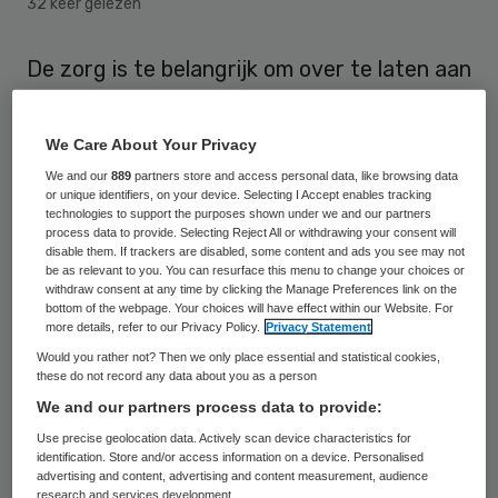
32 keer gelezen
De zorg is te belangrijk om over te laten aan
de politiek, vindt Toosje Valkenburg.
huisarts en lid van het actiecomité Het roer
We Care About Your Privacy
moet om. “Het wegennet is ook niet van de
We and our
889
partners store and access personal data, like browsing data
or unique identifiers, on your device. Selecting I Accept enables tracking
VVD of van de PvdA en het onderwijs is ook
technologies to support the purposes shown under we and our partners
niet van de een of de ander”, zegt zij bij het
process data to provide. Selecting Reject All or withdrawing your consent will
disable them. If trackers are disabled, some content and ads you see may not
nationaal debat ‘Politieke keuzes in de
be as relevant to you. You can resurface this menu to change your choices or
withdraw consent at any time by clicking the Manage Preferences link on the
zorg’.
bottom of the webpage. Your choices will have effect within our Website. For
more details, refer to our Privacy Policy.
Privacy Statement
“Je kan van mening verschillen over hoe je
Would you rather not? Then we only place essential and statistical cookies,
these do not record any data about you as a person
dingen invult, dat kan politiek gekleurd zijn”,
We and our partners process data to provide:
stelt Valkenburg, “maar aan de basis liggen
Use precise geolocation data. Actively scan device characteristics for
een aantal vragen, die we met elkaar
identification. Store and/or access information on a device. Personalised
advertising and content, advertising and content measurement, audience
moeten oplossen. Die moeten niet
research and services development.