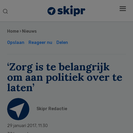
Search
this
Secondary
website
Sidebar
Home
›
Nieuws
Opslaan
Reageer nu
Delen
‘Zorg is te belangrijk
om aan politiek over te
laten’
Skipr Redactie
29 januari 2017
,
11:30