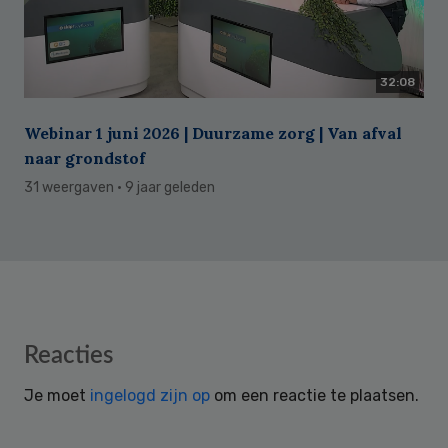
32:08
Webinar 1 juni 2026 | Duurzame zorg | Van afval
naar grondstof
31 weergaven
· 9 jaar geleden
Reader
Reacties
Interactions
Je moet
ingelogd zijn op
om een reactie te plaatsen.