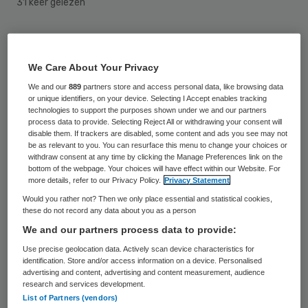
31 keer gelezen
Door het aanhoudende personeelstekort en
vakanties van de huidige collega’s lukt het
We Care About Your Privacy
de zorgsector amper om de roosters te
We and our
889
partners store and access personal data, like browsing data
or unique identifiers, on your device. Selecting I Accept enables tracking
dichten, meldt het AD. Net als vorig jaar
technologies to support the purposes shown under we and our partners
wordt er onder het personeel getost en
process data to provide. Selecting Reject All or withdrawing your consent will
disable them. If trackers are disabled, some content and ads you see may not
gediscussieerd wie zijn vrije dagen mag
be as relevant to you. You can resurface this menu to change your choices or
withdraw consent at any time by clicking the Manage Preferences link on the
opnemen. Soms moet personeel zelfs
bottom of the webpage. Your choices will have effect within our Website. For
more details, refer to our Privacy Policy.
Privacy Statement
eerder terugkomen van vakantie.
Would you rather not? Then we only place essential and statistical cookies,
these do not record any data about you as a person
Dat blijkt uit een peiling van de
We and our partners process data to provide:
beroepsvereniging van verpleegkundigen en
Use precise geolocation data. Actively scan device characteristics for
verzorgenden V&VN onder bijna duizend
identification. Store and/or access information on a device. Personalised
advertising and content, advertising and content measurement, audience
zorgmedewerkers. Slechts 10 procent zag
research and services development.
List of Partners (vendors)
een verbetering ten opzichte van vorig jaar.