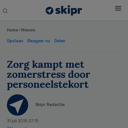
Search
this
Secondary
website
Sidebar
Home
›
Nieuws
Opslaan
Reageer nu
Delen
Zorg kampt met
zomerstress door
personeelstekort
Skipr Redactie
31 juli 2019
,
07:15