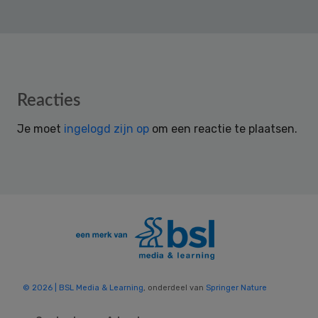
Reader
Reacties
Interactions
Je moet
ingelogd zijn op
om een reactie te plaatsen.
© 2026 | BSL Media & Learning
, onderdeel van
Springer Nature